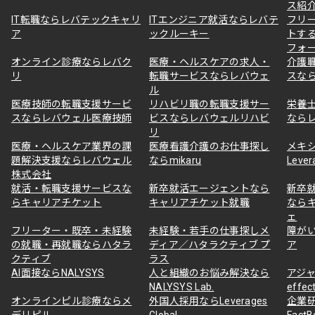
ス紹
IT転職ならレバテックキャリ
ITエンジニア就活ならレバテ
フリ
ア
ックルーキー
トす
フォ
オンライン診療ならレバク
医療・ヘルスケアの求人・
介護
リ
転職サービスならレバウェ
スな
ル
医療技師の転職支援サービ
リハビリ職の転職支援サー
栄養
スならレバウェル医療技師
ビスならレバウェルリハビ
なら
リ
医療・ヘルスケア業界の課
医療看護介護のお仕事探し
メキ
題解決支援ならレバウェル
ならmikaru
Lever
株式会社
就活・転職支援サービスな
新卒就活エージェントなら
新卒
らキャリアチケット
キャリアチケット就職
なら
ェ
フリーター・既卒・未経験
未経験・若手の仕事探しメ
障が
の就職・再就職ならハタラ
ディア／ハタラクティブ プ
ア
クティブ
ラス
AI面接ならNALYSYS
人と組織のお悩み解決なら
アジャ
NALYSYS Lab.
effec
オンラインピル診療ならメ
外国人採用ならLeverages
企業