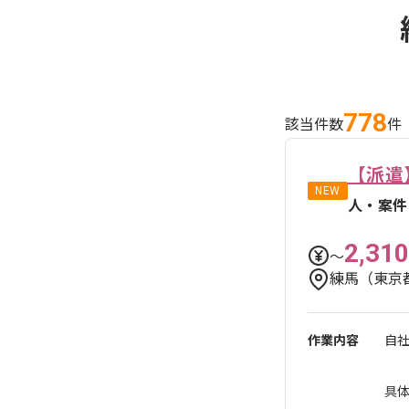
778
該当件数
件
【派遣
NEW
人・案件
2,310
〜
練馬（東京
作業内容
自
具