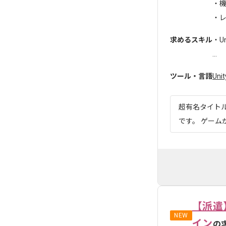
・
・レ
求めるスキル
・U
...
ツール・言語
Unit
超有名タイト
です。 ゲー
【派遣
NEW
イン
の