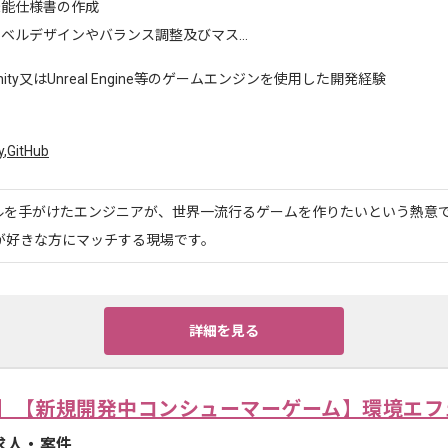
機能仕様書の作成
ベルデザインやバランス調整及びマス...
nity又はUnreal Engine等のゲームエンジンを使用した開発経験
y
,
GitHub
ルを手がけたエンジニアが、世界一流行るゲームを作りたいという熱意
ムが好きな方にマッチする現場です。
詳細を見る
】【新規開発中コンシューマーゲーム】環境エフ
求人・案件