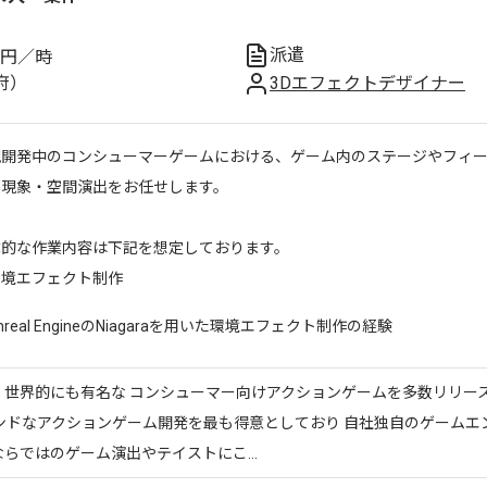
派遣
円／時
府）
3Dエフェクトデザイナー
規開発中のコンシューマーゲームにおける、ゲーム内のステージやフィ
然現象・空間演出をお任せします。
体的な作業内容は下記を想定しております。
環境エフェクト制作
nreal EngineのNiagaraを用いた環境エフェクト制作の経験
く世界的にも有名な コンシューマー向けアクションゲームを多数リリー
エンドなアクションゲーム開発を最も得意としており 自社独自のゲームエ
らではのゲーム演出やテイストにこ...