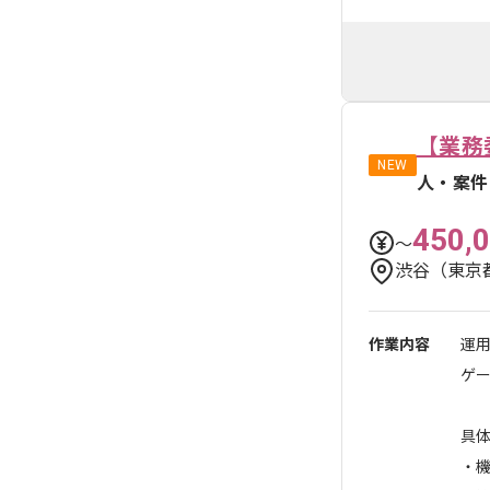
【業務
NEW
人・案件
450,
〜
渋谷（東京
作業内容
運
ゲ
具
・