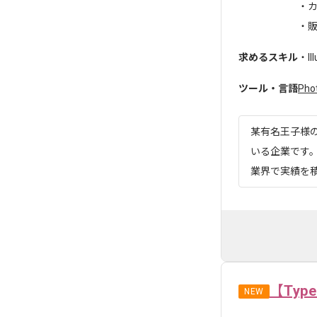
・
・販
求めるスキル
・I
ツール・言語
Pho
某有名王子様
いる企業です。
業界で実績を積
【Ty
NEW