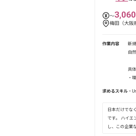
3,060
〜
梅田（大阪
作業内容
新
自
具
・
求めるスキル
・U
日本だけでな
です。 ハイ
し、この企業な