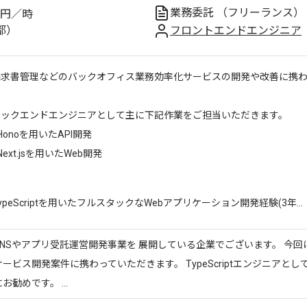
業務委託
（フリーランス）
円／時
都）
フロントエンドエンジニア
請求書管理などのバックオフィス業務効率化サービスの開発や改善に携
バックエンドエンジニアとして主に下記作業をご担当いただきます。
Honoを用いたAPI開発
Next.jsを用いたWeb開発
.
ypeScriptを用いたフルスタックなWebアプリケーション開発経験(3年...
NSやアプリ受託運営開発事業を 展開している企業でございます。 今回
ービス開発案件に携わっていただきます。 TypeScriptエンジニアと
勧めです。 ...