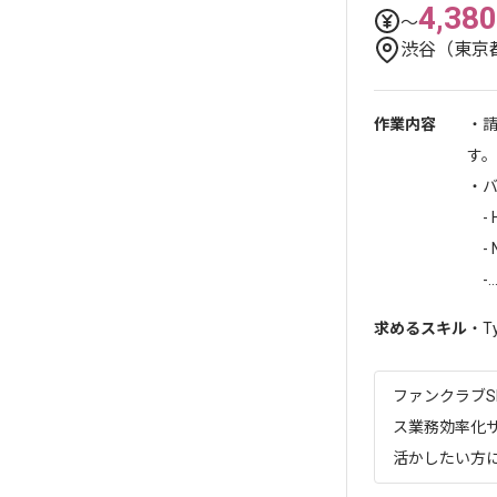
4,380
〜
渋谷（東京
作業内容
・
す。
・
- 
- 
-..
求めるスキル
・T
ファンクラブS
ス業務効率化サ
活かしたい方にお