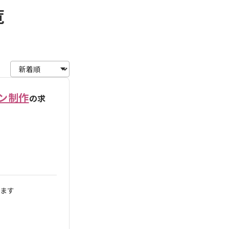
覧
ン制作
の求
します