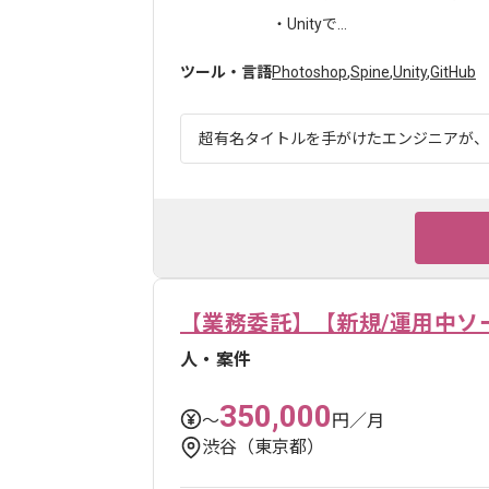
・Unityで...
ツール・言語
Photoshop
,
Spine
,
Unity
,
GitHub
超有名タイトルを手がけたエンジニアが、世
【業務委託】【新規/運用中ソ
人・案件
350,000
〜
円／月
渋谷（東京都）