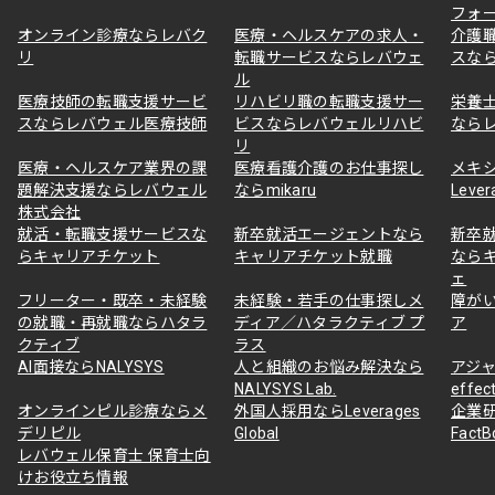
フォ
オンライン診療ならレバク
医療・ヘルスケアの求人・
介護
リ
転職サービスならレバウェ
スな
ル
医療技師の転職支援サービ
リハビリ職の転職支援サー
栄養
スならレバウェル医療技師
ビスならレバウェルリハビ
なら
リ
医療・ヘルスケア業界の課
医療看護介護のお仕事探し
メキ
題解決支援ならレバウェル
ならmikaru
Lever
株式会社
就活・転職支援サービスな
新卒就活エージェントなら
新卒
らキャリアチケット
キャリアチケット就職
なら
ェ
フリーター・既卒・未経験
未経験・若手の仕事探しメ
障が
の就職・再就職ならハタラ
ディア／ハタラクティブ プ
ア
クティブ
ラス
AI面接ならNALYSYS
人と組織のお悩み解決なら
アジャ
NALYSYS Lab.
effec
オンラインピル診療ならメ
外国人採用ならLeverages
企業
デリピル
Global
Fact
レバウェル保育士 保育士向
けお役立ち情報