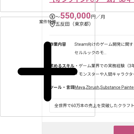
550,000
〜
円／月
案件特徴
五反田（東京都）
作業内容
Steam向けのゲーム開発に関
セルルックのモ...
求めるスキル
・ゲーム業界での実務経験（3
・モンスターや人間キャラクタ
ツール・言語
Maya
,
Zbrush
,
Substance Painte
全世界で60万本の売上を突破したクラフトゲ