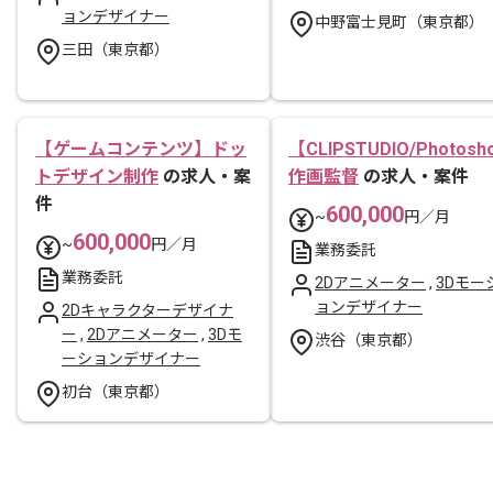
ョンデザイナー
中野富士見町（東京都）
三田（東京都）
【ゲームコンテンツ】ドッ
【CLIPSTUDIO/Photosh
トデザイン制作
の求人・案
作画監督
の求人・案件
件
600,000
~
円／月
600,000
~
円／月
業務委託
業務委託
2Dアニメーター
,
3Dモー
ョンデザイナー
2Dキャラクターデザイナ
ー
,
2Dアニメーター
,
3Dモ
渋谷（東京都）
ーションデザイナー
初台（東京都）