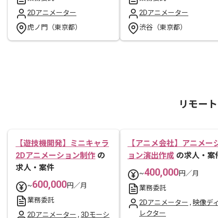
2Dアニメーター
2Dアニメーター
虎ノ門（東京都）
渋谷（東京都）
リモート
【遊技機開発】ミニキャラ
【アニメ会社】アニメー
2Dアニメーション制作
の
ョン演出作成
の求人・案
求人・案件
400,000
~
円／月
600,000
~
円／月
業務委託
業務委託
2Dアニメーター
,
映像デ
レクター
2Dアニメーター
,
3Dモーシ