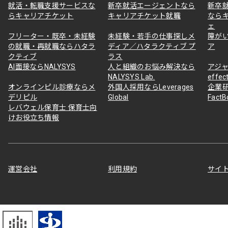
就活・転職支援サービスな
新卒就活エージェントなら
新卒
らキャリアチケット
キャリアチケット就職
なら
ェ
フリーター・既卒・未経験
未経験・若手の仕事探しメ
障が
の就職・再就職ならハタラ
ディア／ハタラクティブ プ
ア
クティブ
ラス
AI面接ならNALYSYS
人と組織のお悩み解決なら
アジャ
NALYSYS Lab.
effec
オンラインピル診療ならメ
外国人採用ならLeverages
企業
デリピル
Global
Fact
レバウェル保育士 保育士向
けお役立ち情報
運営会社
利用規約
サイ