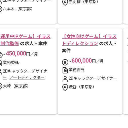
2Dキャラクターデザイナー
赤羽橋（東京都）
六本木（東京都）
【運用中IPゲーム】イラス
【女性向けゲーム】イラス
ト制作監修
の求人・案件
トディレクション
の求人・
案件
450,000
~
円／月
600,000
~
円／月
業務委託
業務委託
2Dキャラクターデザイナ
ー
,
アートディレクター
2Dキャラクターデザイナー
大崎（東京都）
渋谷（東京都）