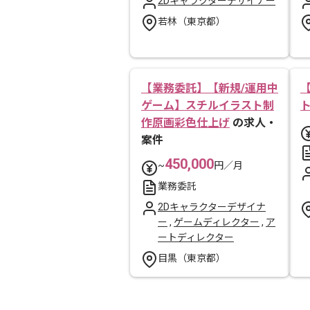
2Dキャラクターデザイナー
若林（東京都）
【業務委託】【新規/運用中
ゲーム】スチルイラスト制
作原画彩色仕上げ
の求人・
案件
450,000
~
円／月
業務委託
2Dキャラクターデザイナ
ー
,
ゲームディレクター
,
ア
ートディレクター
目黒（東京都）