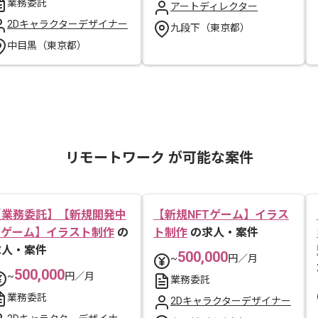
業務委託
アートディレクター
2Dキャラクターデザイナー
九段下（東京都）
中目黒（東京都）
リモートワーク が可能な案件
【業務委託】【新規開発中
【新規NFTゲーム】イラス
IPゲーム】イラスト制作
の
ト制作
の求人・案件
求人・案件
500,000
~
円／月
500,000
~
円／月
業務委託
業務委託
2Dキャラクターデザイナー