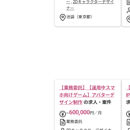
ー
,
2Dキャラクターデザイ
ナー
池袋（東京都）
【業務委託】【運用中スマ
ホ向けゲーム】アバターデ
ザイン制作
の求人・案件
600,000
~
円／月
業務委託