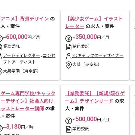
【アニメ】背景デザイン
の
【美少女ゲーム】イラスト
求人・案件
レーター
の求人・案件
600,000
350,000
~
円／月
~
円／月
業務委託
業務委託
アートディレクター
,
コンセ
2Dキャラクターデザイナー
プトアーティスト
大崎（東京都）
大泉学園（東京都）
【ゲーム専門学校/キャラク
【業務委託】【新規/既存ゲ
ターデザイン】社会人向け
ーム】デザインリード
の求
イラストレーター講師
の求
人・案件
人・案件
500,000
~
円／月
3,180
~
円／時
業務委託