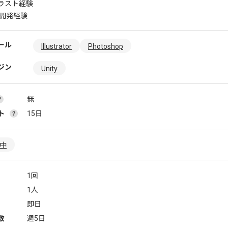
ラスト経験
ム開発経験
ール
Illustrator
Photoshop
ジン
Unity
無
ト
15日
躍中
1回
1人
即日
数
週5日