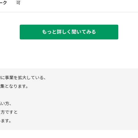
ーク
可
もっと詳しく聞いてみる
的に事業を拡大している、
募集となります。
高い方、
る方ですと
います。