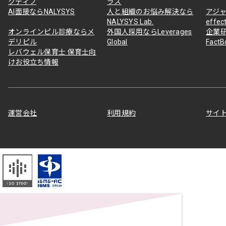
クティブ
ラス
AI面接ならNALYSYS
人と組織のお悩み解決なら
アジャ
NALYSYS Lab.
effec
オンラインピル診療ならメ
外国人採用ならLeverages
企業
デリピル
Global
Fact
レバウェル保育士 保育士向
けお役立ち情報
運営会社
利用規約
サイ