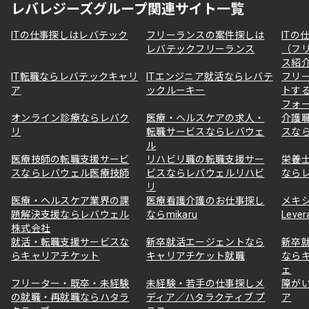
レバレジーズグループ関連サイト一覧
ITの仕事探しはレバテック
フリーランスの案件探しは
ITの
レバテックフリーランス
（フ
ス紹
IT転職ならレバテックキャリ
ITエンジニア就活ならレバテ
フリ
ア
ックルーキー
トす
フォ
オンライン診療ならレバク
医療・ヘルスケアの求人・
介護
リ
転職サービスならレバウェ
スな
ル
医療技師の転職支援サービ
リハビリ職の転職支援サー
栄養
スならレバウェル医療技師
ビスならレバウェルリハビ
なら
リ
医療・ヘルスケア業界の課
医療看護介護のお仕事探し
メキ
題解決支援ならレバウェル
ならmikaru
Lever
株式会社
就活・転職支援サービスな
新卒就活エージェントなら
新卒
らキャリアチケット
キャリアチケット就職
なら
ェ
フリーター・既卒・未経験
未経験・若手の仕事探しメ
障が
の就職・再就職ならハタラ
ディア／ハタラクティブ プ
ア