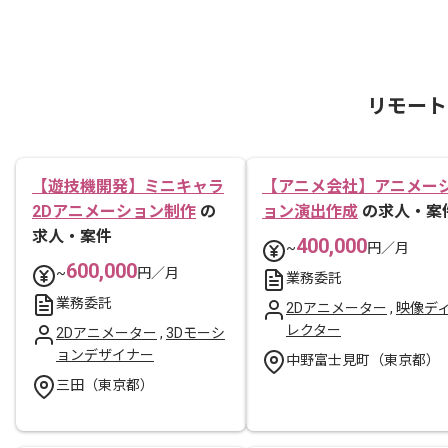
リモート
【遊技機開発】ミニキャラ
【アニメ会社】アニメー
2Dアニメーション制作
の
ョン演出作成
の求人・案
求人・案件
400,000
~
円／月
600,000
~
円／月
業務委託
業務委託
2Dアニメーター
,
映像デ
レクター
2Dアニメーター
,
3Dモーシ
ョンデザイナー
中野富士見町（東京都）
三田（東京都）