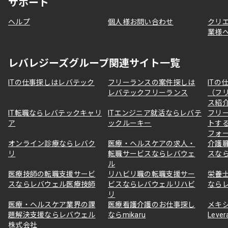
サポート
ヘルプ
個人様お問い合わせ
クリ
業様
レバレジーズグループ関連サイト一覧
ITの仕事探しはレバテック
フリーランスの案件探しは
ITの
レバテックフリーランス
（フ
ス紹
IT転職ならレバテックキャリ
ITエンジニア就活ならレバテ
フリ
ア
ックルーキー
トす
フォ
オンライン診療ならレバク
医療・ヘルスケアの求人・
介護
リ
転職サービスならレバウェ
スな
ル
医療技師の転職支援サービ
リハビリ職の転職支援サー
栄養
スならレバウェル医療技師
ビスならレバウェルリハビ
なら
リ
医療・ヘルスケア業界の課
医療看護介護のお仕事探し
メキ
題解決支援ならレバウェル
ならmikaru
Lever
株式会社