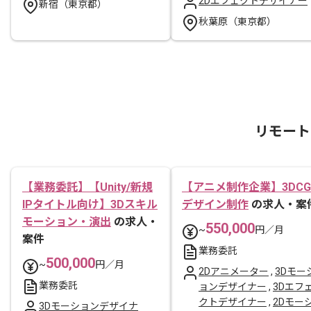
2Dエフェクトデザイナー
新宿（東京都）
秋葉原（東京都）
リモート
【業務委託】【Unity/新規
【アニメ制作企業】3DCG
IPタイトル向け】3Dスキル
デザイン制作
の求人・案
モーション・演出
の求人・
550,000
~
円／月
案件
業務委託
500,000
~
円／月
2Dアニメーター
,
3Dモー
業務委託
ョンデザイナー
,
3Dエフ
クトデザイナー
,
2Dモー
3Dモーションデザイナ