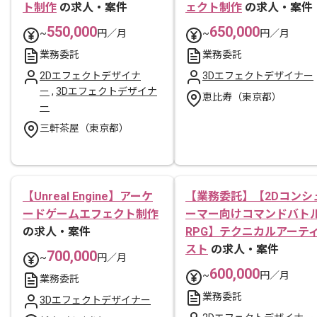
ト制作
の求人・案件
ェクト制作
の求人・案件
550,000
650,000
~
円／月
~
円／月
業務委託
業務委託
2Dエフェクトデザイナ
3Dエフェクトデザイナー
ー
,
3Dエフェクトデザイナ
恵比寿（東京都）
ー
三軒茶屋（東京都）
【Unreal Engine】アーケ
【業務委託】【2Dコンシ
ードゲームエフェクト制作
ーマー向けコマンドバト
の求人・案件
RPG】テクニカルアーテ
スト
の求人・案件
700,000
~
円／月
600,000
~
円／月
業務委託
業務委託
3Dエフェクトデザイナー