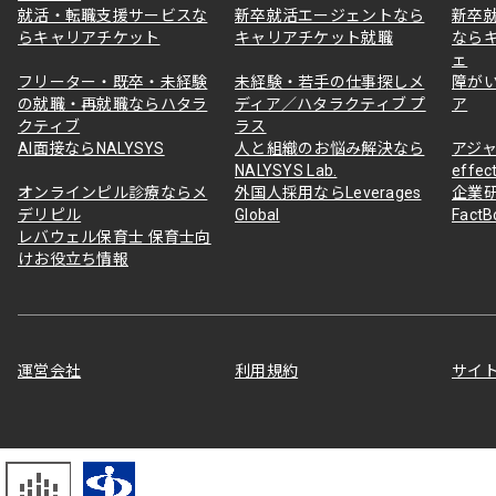
就活・転職支援サービスな
新卒就活エージェントなら
新卒
らキャリアチケット
キャリアチケット就職
なら
ェ
フリーター・既卒・未経験
未経験・若手の仕事探しメ
障が
の就職・再就職ならハタラ
ディア／ハタラクティブ プ
ア
クティブ
ラス
AI面接ならNALYSYS
人と組織のお悩み解決なら
アジャ
NALYSYS Lab.
effec
オンラインピル診療ならメ
外国人採用ならLeverages
企業
デリピル
Global
Fact
レバウェル保育士 保育士向
けお役立ち情報
運営会社
利用規約
サイ