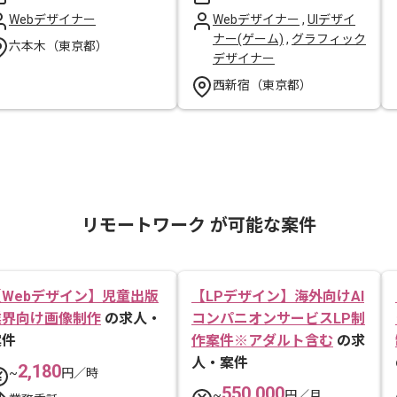
Webデザイナー
Webデザイナー
,
UIデザイ
ナー(ゲーム)
,
グラフィック
六本木（東京都）
デザイナー
西新宿（東京都）
リモートワーク が可能な案件
【Webデザイン】児童出版
【LPデザイン】海外向けAI
業界向け画像制作
の求人・
コンパニオンサービスLP制
案件
作案件※アダルト含む
の求
人・案件
2,180
~
円／時
550,000
~
円／月