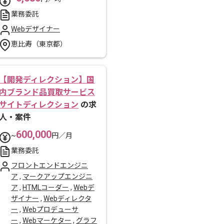
業務委託
Webデザイナー
恵比寿（東京都）
【開発ディレクション】国
内ブランド品買取サービス
サイトディレクション
の求
人・案件
600,000
~
円／月
業務委託
フロントエンドエンジニ
ア
,
マークアップエンジニ
ア
,
HTMLコーダー
,
Webデ
ザイナー
,
Webディレクタ
ー
,
Webプロデューサ
ー
,
Webマーケター
,
グラフ