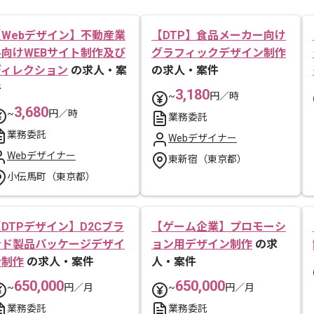
【Webデザイン】不動産業
【DTP】食品メーカー向け
界向けWEBサイト制作及び
グラフィックデザイン制作
ディレクション
の求人・案
の求人・案件
件
3,180
~
円／時
3,680
~
円／時
業務委託
業務委託
Webデザイナー
Webデザイナー
東新宿（東京都）
小伝馬町（東京都）
DTPデザイン】D2Cブラ
【ゲーム企業】プロモーシ
ンド製品パッケージデザイ
ョン用デザイン制作
の求
ン制作
の求人・案件
人・案件
650,000
650,000
~
円／月
~
円／月
業務委託
業務委託