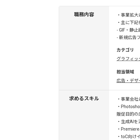
職務内容
・事業拡大
・主に下記
- GIF・
- 新規広
カテゴリ
グラフィッ
担当領域
広告・デザ
求めるスキル
・事業会社
・Photos
販促目的の
・生成AI
・Premie
・toC向