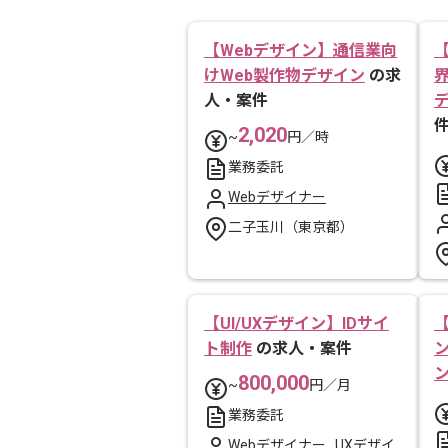
【Webデザイン】通信業向
けWeb製作物デザイン
の求
人・案件
2,020
~
円／時
業務委託
Webデザイナー
二子玉川（東京都）
【UI/UXデザイン】IDサイ
【
ト制作
の求人・案件
800,000
~
円／月
業務委託
Webデザイナー
,
UXデザイ