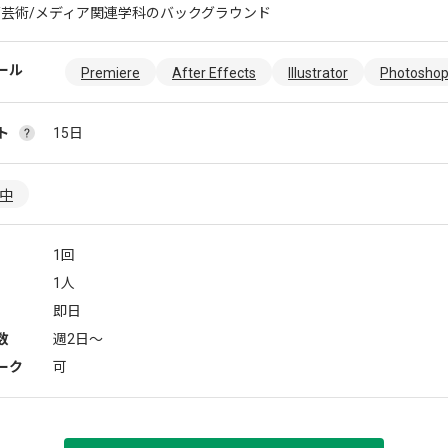
/芸術/メディア関連学科のバックグラウンド
ール
Premiere
After Effects
Illustrator
Photosho
ト
15日
躍中
1回
1人
即日
数
週2日〜
ーク
可