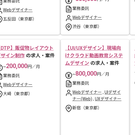
業務委託
業務委託
Webデザイナー
Webデザイナー
五反田（東京都）
渋谷（東京都）
【DTP】販促物レイアウト
【UI/UXデザイン】現場向
デザイン制作
の求人・案件
けクラウド動画教育システ
ムデザイン
の求人・案件
200,000
~
円／月
800,000
~
円／月
業務委託
業務委託
Webデザイナー
Webデザイナー
,
UIデザイ
大崎（東京都）
ナー(Web)
,
UXデザイナー
新宿（東京都）