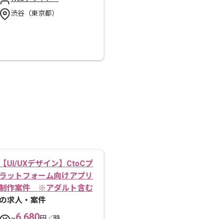
渋谷（東京都）
【UI/UXデザイン】CtoCプ
ラットフォーム向けアプリ
制作案件 ※アダルト含む
の求人・案件
6,680
~
円／時