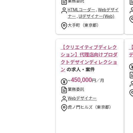
業務委託
HTMLコーダー
,
Webデザイ
ナー
,
UIデザイナー(Web)
大手町（東京都）
【クリエイティブディレク
ション】代理店向けプロダ
クトデザインディレクショ
ン
の求人・案件
450,000
~
円／月
業務委託
Webデザイナー
虎ノ門ヒルズ（東京都）