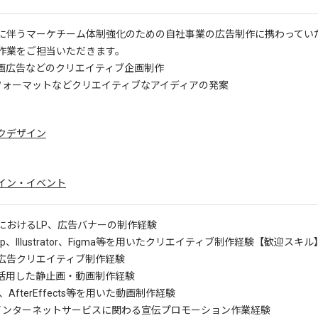
に伴うマーケチーム体制強化のための自社事業の広告制作に携わってい
作業をご担当いただきます。
静止画広告などのクリエイティブ企画制作
告フォーマットなどクリエイティブなアイディアの発案
クデザイン
イン・イベント
におけるLP、広告バナーの制作経験
hop、Illustrator、Figma等を用いたクリエイティブ制作経験
【歓迎スキル】
広告クリエイティブ制作経験
を活用した静止画・動画制作経験
re、AfterEffects等を用いた動画制作経験
けインターネットサービスに関わる宣伝プロモーション作業経験