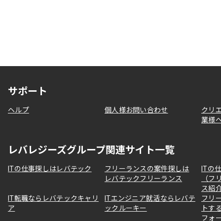
サポート
ヘルプ
個人様お問い合わせ
クリ
業様
レバレジーズグループ関連サイト一覧
ITの仕事探しはレバテック
フリーランスの案件探しは
ITの
レバテックフリーランス
（フ
ス紹
IT転職ならレバテックキャリ
ITエンジニア就活ならレバテ
フリ
ア
ックルーキー
トす
フォ