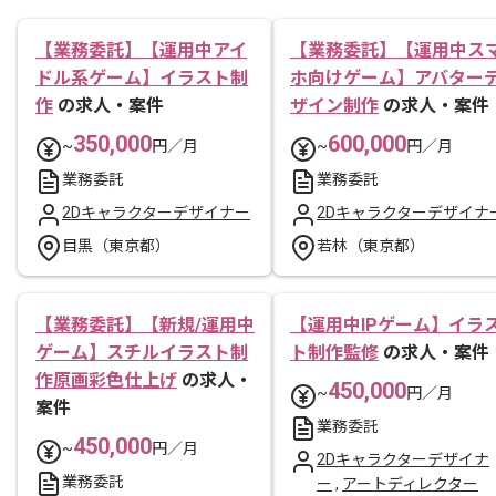
【業務委託】【運用中アイ
【業務委託】【運用中ス
ドル系ゲーム】イラスト制
ホ向けゲーム】アバター
作
の求人・案件
ザイン制作
の求人・案件
350,000
600,000
~
円／月
~
円／月
業務委託
業務委託
2Dキャラクターデザイナー
2Dキャラクターデザイナ
目黒（東京都）
若林（東京都）
【業務委託】【新規/運用中
【運用中IPゲーム】イラ
ゲーム】スチルイラスト制
ト制作監修
の求人・案件
作原画彩色仕上げ
の求人・
450,000
~
円／月
案件
業務委託
450,000
~
円／月
2Dキャラクターデザイナ
業務委託
ー
,
アートディレクター