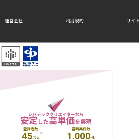
運営会社
利用規約
サイ
レバテッククリエイターなら
安定
高単価
した
を実現
登録者数
常時案件数
45
1,000
※
万人
件