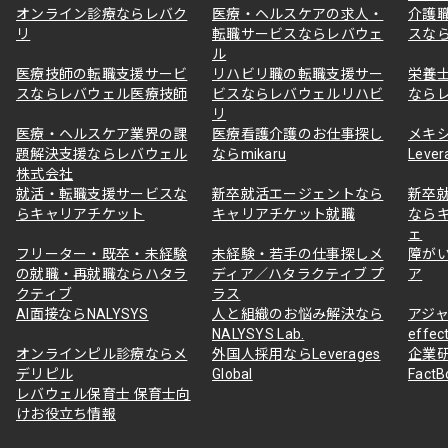
オンライン診療ならレバク
医療・ヘルスケアの求人・
介護
リ
転職サービスならレバウェ
スな
ル
医療技師の転職支援サービ
リハビリ職の転職支援サー
栄養
スならレバウェル医療技師
ビスならレバウェルリハビ
なら
リ
医療・ヘルスケア業界の課
医療看護介護のお仕事探し
メキ
題解決支援ならレバウェル
ならmikaru
Lever
株式会社
就活・転職支援サービスな
新卒就活エージェントなら
新卒
らキャリアチケット
キャリアチケット就職
なら
ェ
フリーター・既卒・未経験
未経験・若手の仕事探しメ
障が
の就職・再就職ならハタラ
ディア／ハタラクティブ プ
ア
クティブ
ラス
AI面接ならNALYSYS
人と組織のお悩み解決なら
アジャ
NALYSYS Lab.
effec
オンラインピル診療ならメ
外国人採用ならLeverages
企業
デリピル
Global
Fact
レバウェル保育士 保育士向
けお役立ち情報