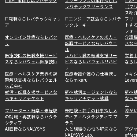
ITの仕事探しはレバテック
フリーランスの案件探しは
ITの
レバテックフリーランス
（フ
ス紹
IT転職ならレバテックキャリ
ITエンジニア就活ならレバテ
フリ
ア
ックルーキー
トす
フォ
オンライン診療ならレバク
医療・ヘルスケアの求人・
介護
リ
転職サービスならレバウェ
スな
ル
医療技師の転職支援サービ
リハビリ職の転職支援サー
栄養
スならレバウェル医療技師
ビスならレバウェルリハビ
なら
リ
医療・ヘルスケア業界の課
医療看護介護のお仕事探し
メキ
題解決支援ならレバウェル
ならmikaru
Lever
株式会社
就活・転職支援サービスな
新卒就活エージェントなら
新卒
らキャリアチケット
キャリアチケット就職
なら
ェ
フリーター・既卒・未経験
未経験・若手の仕事探しメ
障が
の就職・再就職ならハタラ
ディア／ハタラクティブ プ
ア
クティブ
ラス
AI面接ならNALYSYS
人と組織のお悩み解決なら
アジャ
NALYSYS Lab.
effec