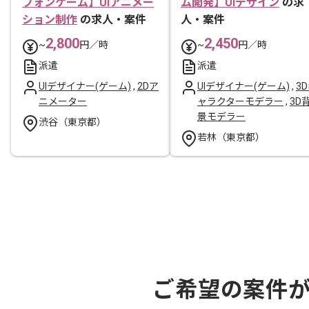
フォンゲーム】UIアニメー
ム開発】UIデザイン
の求
ション制作
の求人・案件
人・案件
2,800
2,450
~
円／時
~
円／時
派遣
派遣
UIデザイナー(ゲーム)
,
2Dア
UIデザイナー(ゲーム)
,
3
ニメーター
ャラクターモデラー
,
3D
景モデラー
渋谷（東京都）
若林（東京都）
ご希望の案件