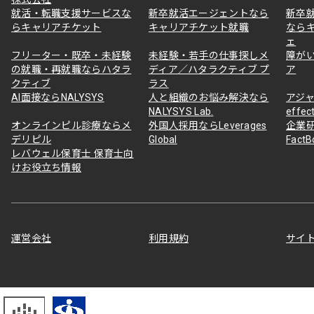
就活・転職支援サービスな
新卒就活エージェントなら
新卒
らキャリアチケット
キャリアチケット就職
なら
ェ
フリーター・既卒・未経験
未経験・若手の仕事探しメ
障が
の就職・再就職ならハタラ
ディア／ハタラクティブ プ
ア
クティブ
ラス
AI面接ならNALYSYS
人と組織のお悩み解決なら
アジャ
NALYSYS Lab.
effec
オンラインピル診療ならメ
外国人採用ならLeverages
企業
デリピル
Global
Fact
レバウェル保育士 保育士向
けお役立ち情報
運営会社
利用規約
サイ