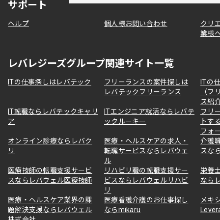
サポート
ヘルプ
個人様お問い合わせ
クリ
業様
レバレジーズグループ関連サイト一覧
ITの仕事探しはレバテック
フリーランスの案件探しは
ITの
レバテックフリーランス
（フ
ス紹
IT転職ならレバテックキャリ
ITエンジニア就活ならレバテ
フリ
ア
ックルーキー
トす
フォ
オンライン診療ならレバク
医療・ヘルスケアの求人・
介護
リ
転職サービスならレバウェ
スな
ル
医療技師の転職支援サービ
リハビリ職の転職支援サー
栄養
スならレバウェル医療技師
ビスならレバウェルリハビ
なら
リ
医療・ヘルスケア業界の課
医療看護介護のお仕事探し
メキ
題解決支援ならレバウェル
ならmikaru
Lever
株式会社