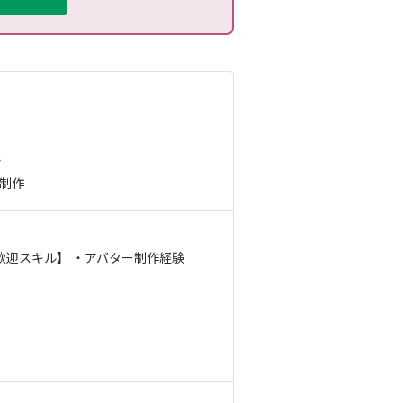
で
ン制作
歓迎スキル】 ・アバター制作経験