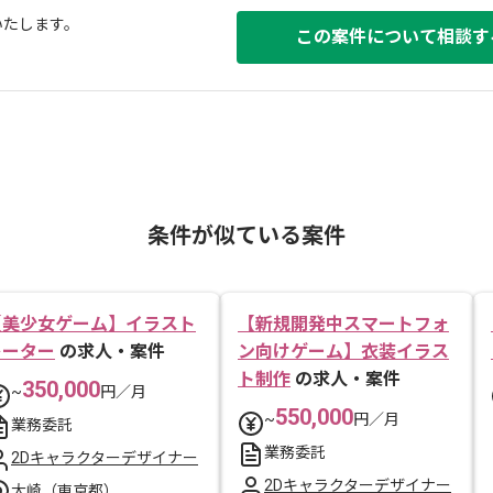
いたします。
この案件について相談す
条件が似ている案件
【美少女ゲーム】イラスト
【新規開発中スマートフォ
レーター
の求人・案件
ン向けゲーム】衣装イラス
ト制作
の求人・案件
350,000
~
円／月
550,000
~
円／月
業務委託
業務委託
2Dキャラクターデザイナー
2Dキャラクターデザイナー
大崎（東京都）