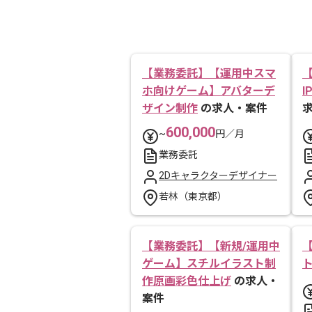
【業務委託】【運用中スマ
ホ向けゲーム】アバターデ
ザイン制作
の求人・案件
600,000
~
円／月
業務委託
2Dキャラクターデザイナー
若林（東京都）
【業務委託】【新規/運用中
ゲーム】スチルイラスト制
作原画彩色仕上げ
の求人・
案件