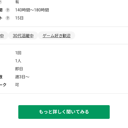
有
間
140時間〜180時間
ト
15日
躍中
30代活躍中
ゲーム好き歓迎
1回
1人
即日
数
週3日〜
ーク
可
もっと詳しく聞いてみる