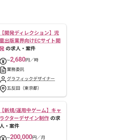
【開発ディレクション】児
童出版業界向けECサイト開
発
の求人・案件
2,680
~
円／時
業務委託
グラフィックデザイナー
五反田（東京都）
【新規/運用中ゲーム】キャ
ラクターデザイン制作
の求
人・案件
200,000
~
円／月