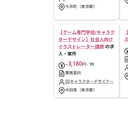
大井町（東京都）
【ゲーム専門学校/キャラク
ターデザイン】社会人向け
イラストレーター講師
の求
人・案件
3,180
~
円／時
業務委託
2Dキャラクターデザイナー
中目黒（東京都）