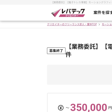
【業務委託】【電子トレカ事業】モーショングラフィ
案件を探
クリエイターのフリーランス求人・案件TOP
モーショ
【業務委託】【
募集終了
件
350,000
〜
円