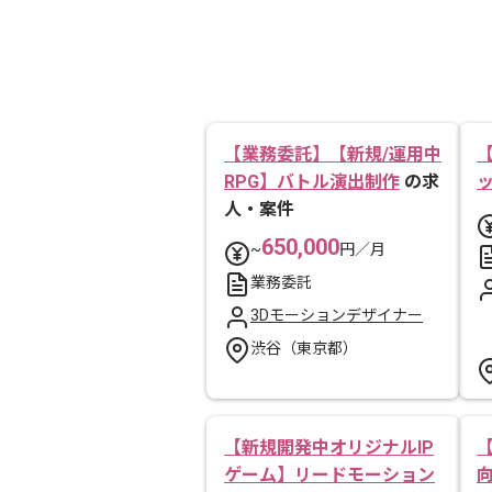
【業務委託】【新規/運用中
RPG】バトル演出制作
の求
人・案件
650,000
~
円／月
業務委託
3Dモーションデザイナー
渋谷（東京都）
【新規開発中オリジナルIP
ゲーム】リードモーション
向