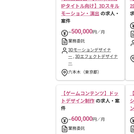
IPタイトル向け】3Dスキル
モーション・演出
の求人・
案件
500,000
~
円／月
業務委託
3Dモーションデザイナ
ー
,
3Dエフェクトデザイナ
ー
六本木（東京都）
【ゲームコンテンツ】ドッ
トデザイン制作
の求人・案
件
600,000
~
円／月
業務委託