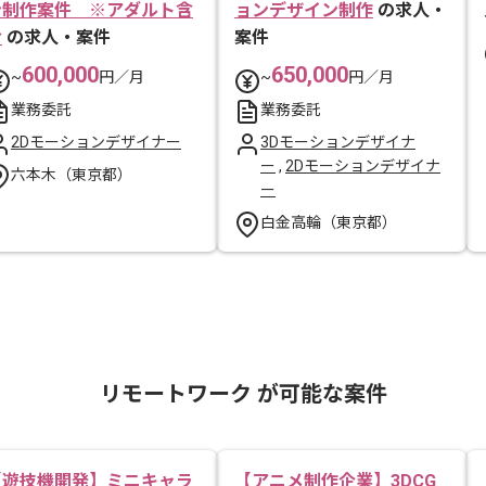
ン制作案件 ※アダルト含
ョンデザイン制作
の求人・
む
の求人・案件
案件
600,000
650,000
~
円／月
~
円／月
業務委託
業務委託
2Dモーションデザイナー
3Dモーションデザイナ
ー
,
2Dモーションデザイナ
六本木（東京都）
ー
白金高輪（東京都）
リモートワーク が可能な案件
【遊技機開発】ミニキャラ
【アニメ制作企業】3DCG