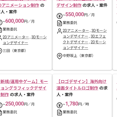
2Dアニメーション制作
の
デザイン制作
の求人・案件
求人・案件
550,000
~
円／月
600,000
~
円／月
業務委託
業務委託
2Dアニメーター
,
3Dモーシ
ョンデザイナー
,
3Dエフェ
2Dアニメーター
,
3Dモーシ
クトデザイナー
,
2Dモーシ
ョンデザイナー
ョンデザイナー
三田（東京都）
中野坂上（東京都）
【新規/運用中ゲーム】モー
【ロゴデザイン】海外向け
ショングラフィックデザイ
漫画タイトルロゴ制作
の求
ン制作
の求人・案件
人・案件
250,000
1,780
~
円／月
~
円／時
業務委託
業務委託