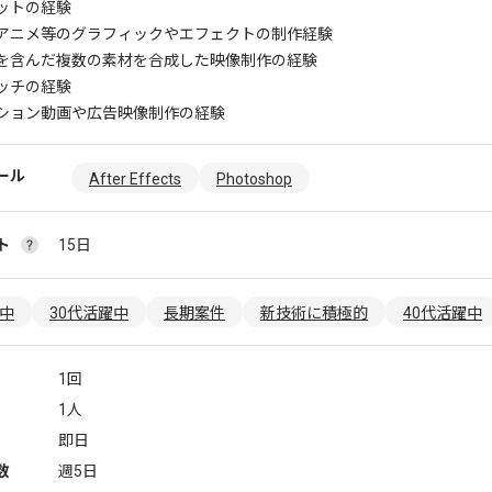
ットの経験
アニメ等のグラフィックやエフェクトの制作経験
を含んだ複数の素材を合成した映像制作の経験
ッチの経験
ション動画や広告映像制作の経験
ール
After Effects
Photoshop
ト
15日
躍中
30代活躍中
長期案件
新技術に積極的
40代活躍中
1回
1人
即日
数
週5日