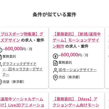
条件が似ている案件
【プロスポーツ物販業】グ
【業務委託】【新規/運用中
ッズデザイン
の求人・案件
ゲーム】モーションデザイ
ン制作
の求人・案件
600,000
~
円／月
600,000
~
円／月
業務委託
業務委託
グラフィックデザイナ
ー
,
2Dキャラクターデザイ
3Dモーションデザイナー
ナー
渋谷（東京都）
池袋（東京都）
【運用中ソーシャルゲーム
【業務委託】【Maya】ア
け】Live2Dアニメーショ
クションゲーム向けモーシ