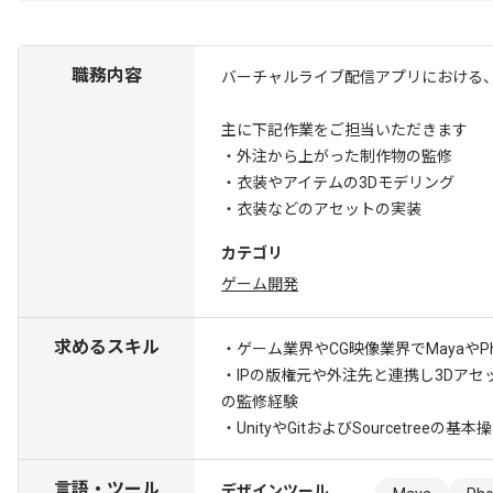
職務内容
バーチャルライブ配信アプリにおける
主に下記作業をご担当いただきます
・外注から上がった制作物の監修
・衣装やアイテムの3Dモデリング
・衣装などのアセットの実装
カテゴリ
ゲーム開発
求めるスキル
・ゲーム業界やCG映像業界でMayaやP
・IPの版権元や外注先と連携し3Dア
の監修経験
・UnityやGitおよびSourcetreeの基
言語・ツール
デザインツール