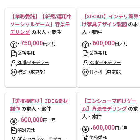
【業務委託】【新規/運用中
【3DCAD】インテリ業界
ソーシャルゲーム】背景モ
け家具デザイン製図
の求
デリング
の求人・案件
人・案件
750,000
600,000
~
円／月
~
円／月
業務委託
業務委託
3D背景モデラー
3D背景モデラー
渋谷（東京都）
日本橋（東京都）
【遊技機向け】3DCG素材
【コンシューマ向けゲー
制作
の求人・案件
ム】背景モデリング
の求
人・案件
600,000
~
円／月
600,000
~
円／月
業務委託
業務委託
3Dキャラクターモデラー