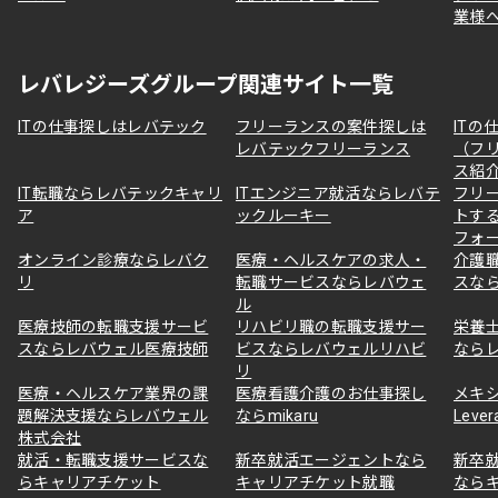
業様
レバレジーズグループ関連サイト一覧
ITの仕事探しはレバテック
フリーランスの案件探しは
ITの
レバテックフリーランス
（フ
ス紹
IT転職ならレバテックキャリ
ITエンジニア就活ならレバテ
フリ
ア
ックルーキー
トす
フォ
オンライン診療ならレバク
医療・ヘルスケアの求人・
介護
リ
転職サービスならレバウェ
スな
ル
医療技師の転職支援サービ
リハビリ職の転職支援サー
栄養
スならレバウェル医療技師
ビスならレバウェルリハビ
なら
リ
医療・ヘルスケア業界の課
医療看護介護のお仕事探し
メキ
題解決支援ならレバウェル
ならmikaru
Lever
株式会社
就活・転職支援サービスな
新卒就活エージェントなら
新卒
らキャリアチケット
キャリアチケット就職
なら