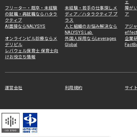
ェ
フリーター・既卒・未経験
未経験・若手の仕事探しメ
障が
の就職・再就職ならハタラ
ディア／ハタラクティブ プ
ア
クティブ
ラス
AI面接ならNALYSYS
人と組織のお悩み解決なら
アジャ
NALYSYS Lab.
effec
オンラインピル診療ならメ
外国人採用ならLeverages
企業
デリピル
Global
Fact
レバウェル保育士 保育士向
けお役立ち情報
運営会社
利用規約
サイ