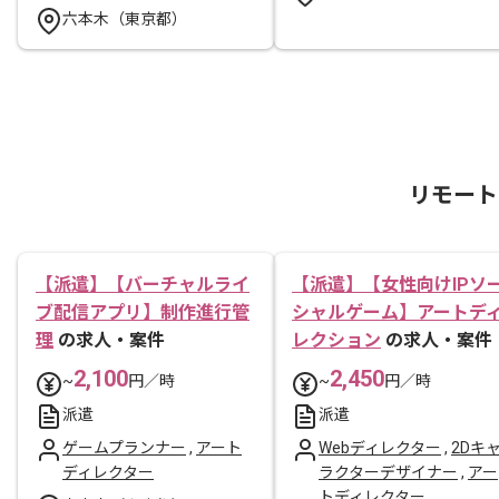
六本木（東京都）
リモート
【派遣】【バーチャルライ
【派遣】【女性向けIPソ
ブ配信アプリ】制作進行管
シャルゲーム】アートデ
理
の求人・案件
レクション
の求人・案件
2,100
2,450
~
円／時
~
円／時
派遣
派遣
ゲームプランナー
,
アート
Webディレクター
,
2Dキ
ディレクター
ラクターデザイナー
,
アー
トディレクター