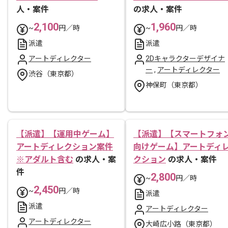
人・案件
の求人・案件
2,100
1,960
~
円／時
~
円／時
派遣
派遣
アートディレクター
2Dキャラクターデザイナ
ー
,
アートディレクター
渋谷（東京都）
神保町（東京都）
【派遣】【運用中ゲーム】
【派遣】【スマートフォ
アートディレクション案件
向けゲーム】アートディ
※アダルト含む
の求人・案
クション
の求人・案件
件
2,800
~
円／時
2,450
~
円／時
派遣
派遣
アートディレクター
アートディレクター
大崎広小路（東京都）