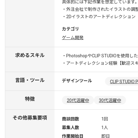
具体的には下記作業を想定しています
・外注会社で制作されたイラストの調
・2Dイラストのアートディレクション
カテゴリ
ゲーム開発
求めるスキル
・PhotoshopやCLIP STUDIOを
・アートディレクション経験
【歓迎ス
言語・ツール
デザインツール
CLIP STUDIO 
特徴
20代活躍中
30代活躍中
その他募集要項
商談回数
1回
募集人数
1人
作業開始日
即日