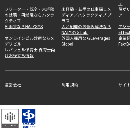
ェ
フリーター・既卒・未経験
未経験・若手の仕事探しメ
障が
の就職・再就職ならハタラ
ディア／ハタラクティブ プ
ア
クティブ
ラス
AI面接ならNALYSYS
人と組織のお悩み解決なら
アジャ
NALYSYS Lab.
effec
オンラインピル診療ならメ
外国人採用ならLeverages
企業
デリピル
Global
Fact
レバウェル保育士 保育士向
けお役立ち情報
運営会社
利用規約
サイ