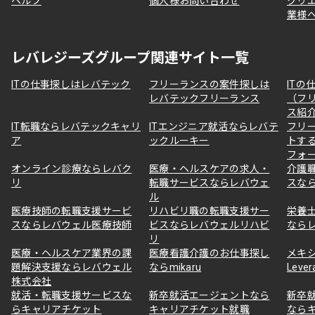
ヘルプ
個人様お問い合わせ
クリ
業様
レバレジーズグループ関連サイト一覧
ITの仕事探しはレバテック
フリーランスの案件探しは
ITの
レバテックフリーランス
（フ
ス紹
IT転職ならレバテックキャリ
ITエンジニア就活ならレバテ
フリ
ア
ックルーキー
トす
フォ
オンライン診療ならレバク
医療・ヘルスケアの求人・
介護
リ
転職サービスならレバウェ
スな
ル
医療技師の転職支援サービ
リハビリ職の転職支援サー
栄養
スならレバウェル医療技師
ビスならレバウェルリハビ
なら
リ
医療・ヘルスケア業界の課
医療看護介護のお仕事探し
メキ
題解決支援ならレバウェル
ならmikaru
Lever
株式会社
就活・転職支援サービスな
新卒就活エージェントなら
新卒
らキャリアチケット
キャリアチケット就職
なら