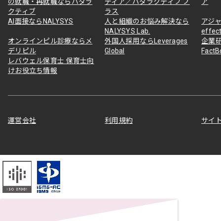
の就職・再就職ならハタラ
ディア／ハタラクティブ プ
ア
クティブ
ラス
AI面接ならNALYSYS
人と組織のお悩み解決なら
アジャ
NALYSYS Lab.
effec
オンラインピル診療ならメ
外国人採用ならLeverages
企業
デリピル
Global
Fact
レバウェル保育士 保育士向
けお役立ち情報
運営会社
利用規約
サイ