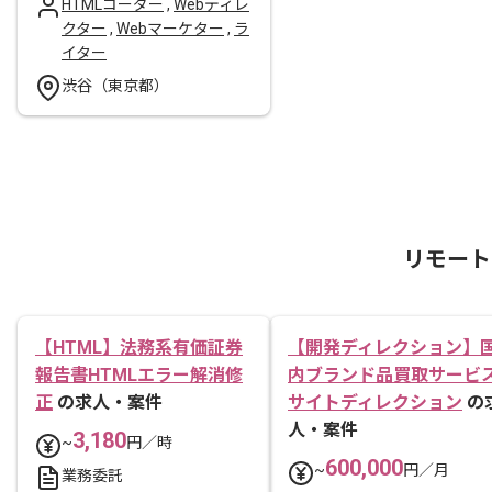
HTMLコーダー
,
Webディレ
クター
,
Webマーケター
,
ラ
イター
渋谷（東京都）
リモート
【HTML】法務系有価証券
【開発ディレクション】
報告書HTMLエラー解消修
内ブランド品買取サービ
正
の求人・案件
サイトディレクション
の
人・案件
3,180
~
円／時
600,000
~
円／月
業務委託