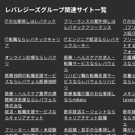
レバレジーズグループ関連サイト一覧
ITの仕事探しはレバテック
フリーランスの案件探しは
ITの
レバテックフリーランス
（フ
ス紹
IT転職ならレバテックキャリ
ITエンジニア就活ならレバテ
フリ
ア
ックルーキー
トす
フォ
オンライン診療ならレバク
医療・ヘルスケアの求人・
介護
リ
転職サービスならレバウェ
スな
ル
医療技師の転職支援サービ
リハビリ職の転職支援サー
栄養
スならレバウェル医療技師
ビスならレバウェルリハビ
なら
リ
医療・ヘルスケア業界の課
医療看護介護のお仕事探し
メキ
題解決支援ならレバウェル
ならmikaru
Lever
株式会社
就活・転職支援サービスな
新卒就活エージェントなら
新卒
らキャリアチケット
キャリアチケット就職
なら
ェ
フリーター・既卒・未経験
未経験・若手の仕事探しメ
障が