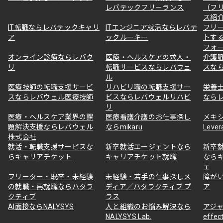
レバテックフリーランス
（フ
ス紹
IT転職ならレバテックキャリ
ITエンジニア就活ならレバテ
フリ
ア
ックルーキー
トす
フォ
オンライン診療ならレバク
医療・ヘルスケアの求人・
介護
リ
転職サービスならレバウェ
スな
ル
医療技師の転職支援サービ
リハビリ職の転職支援サー
栄養
スならレバウェル医療技師
ビスならレバウェルリハビ
なら
リ
医療・ヘルスケア業界の課
医療看護介護のお仕事探し
メキ
題解決支援ならレバウェル
ならmikaru
Lever
株式会社
就活・転職支援サービスな
新卒就活エージェントなら
新卒
らキャリアチケット
キャリアチケット就職
なら
ェ
フリーター・既卒・未経験
未経験・若手の仕事探しメ
障が
の就職・再就職ならハタラ
ディア／ハタラクティブ プ
ア
クティブ
ラス
AI面接ならNALYSYS
人と組織のお悩み解決なら
アジャ
NALYSYS Lab.
effec