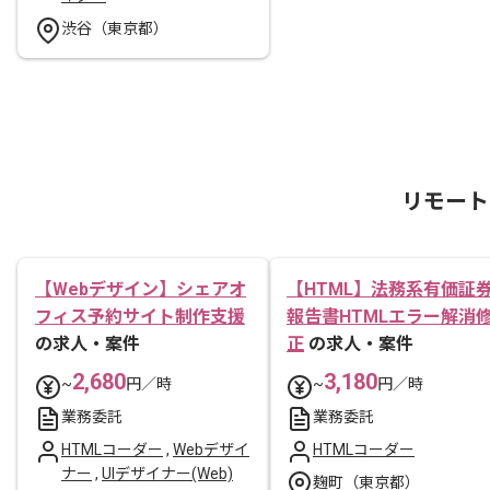
渋谷（東京都）
リモート
【Webデザイン】シェアオ
【HTML】法務系有価証
フィス予約サイト制作支援
報告書HTMLエラー解消
の求人・案件
正
の求人・案件
2,680
3,180
~
円／時
~
円／時
業務委託
業務委託
HTMLコーダー
,
Webデザイ
HTMLコーダー
ナー
,
UIデザイナー(Web)
麹町（東京都）