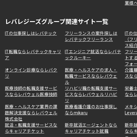
業様
レバレジーズグループ関連サイト一覧
ITの仕事探しはレバテック
フリーランスの案件探しは
ITの
レバテックフリーランス
（フ
ス紹
IT転職ならレバテックキャリ
ITエンジニア就活ならレバテ
フリ
ア
ックルーキー
トす
フォ
オンライン診療ならレバク
医療・ヘルスケアの求人・
介護
リ
転職サービスならレバウェ
スな
ル
医療技師の転職支援サービ
リハビリ職の転職支援サー
栄養
スならレバウェル医療技師
ビスならレバウェルリハビ
なら
リ
医療・ヘルスケア業界の課
医療看護介護のお仕事探し
メキ
題解決支援ならレバウェル
ならmikaru
Lever
株式会社
就活・転職支援サービスな
新卒就活エージェントなら
新卒
らキャリアチケット
キャリアチケット就職
なら