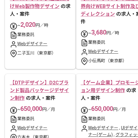
けWeb製作物デザイン
の求
界向けWEBサイト制作及
人・案件
ディレクション
の求人・
件
2,020
~
円／時
3,680
~
円／時
業務委託
業務委託
Webデザイナー
Webデザイナー
二子玉川（東京都）
小伝馬町（東京都）
【DTPデザイン】D2Cブラ
【ゲーム企業】プロモー
ンド製品パッケージデザイ
ョン用デザイン制作
の求
ン制作
の求人・案件
人・案件
650,000
650,000
~
円／月
~
円／月
業務委託
業務委託
Webデザイナー
Webデザイナー
,
UIデザイ
ナー(ゲーム)
,
グラフィッ
六本木（東京都）