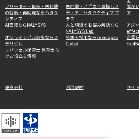
ェ
フリーター・既卒・未経験
未経験・若手の仕事探しメ
障が
の就職・再就職ならハタラ
ディア／ハタラクティブ プ
ア
クティブ
ラス
AI面接ならNALYSYS
人と組織のお悩み解決なら
アジャ
NALYSYS Lab.
effec
オンラインピル診療ならメ
外国人採用ならLeverages
企業
デリピル
Global
Fact
レバウェル保育士 保育士向
けお役立ち情報
運営会社
利用規約
サイ