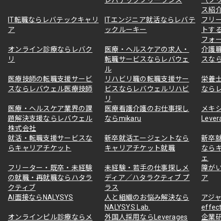
ス紹
IT転職ならレバテックキャリ
ITエンジニア就活ならレバテ
フリ
ア
ックルーキー
トす
フォ
オンライン診療ならレバク
医療・ヘルスケアの求人・
介護
リ
転職サービスならレバウェ
スな
ル
医療技師の転職支援サービ
リハビリ職の転職支援サー
栄養
スならレバウェル医療技師
ビスならレバウェルリハビ
なら
リ
医療・ヘルスケア業界の課
医療看護介護のお仕事探し
メキ
題解決支援ならレバウェル
ならmikaru
Lever
株式会社
就活・転職支援サービスな
新卒就活エージェントなら
新卒
らキャリアチケット
キャリアチケット就職
なら
ェ
フリーター・既卒・未経験
未経験・若手の仕事探しメ
障が
の就職・再就職ならハタラ
ディア／ハタラクティブ プ
ア
クティブ
ラス
AI面接ならNALYSYS
人と組織のお悩み解決なら
アジャ
NALYSYS Lab.
effec
オンラインピル診療ならメ
外国人採用ならLeverages
企業