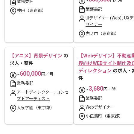
業務委託
業務委託
神田（東京都）
UIデザイナー(Web)
,
UXデ
ザイナー
虎ノ門（東京都）
【アニメ】背景デザイン
の
【Webデザイン】不動産
求人・案件
界向けWEBサイト制作及
ディレクション
の求人・
600,000
~
円／月
件
業務委託
3,680
~
円／時
アートディレクター
,
コンセ
業務委託
プトアーティスト
Webデザイナー
大泉学園（東京都）
小伝馬町（東京都）