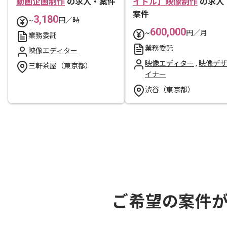
動画企画制作
の求人・案件
イトル】映像制作
の求人
案件
3,180
~
円／時
600,000
~
円／月
業務委託
業務委託
映像エディター
映像エディター
,
映像デザ
三軒茶屋（東京都）
イナー
渋谷（東京都）
ご希望の案件