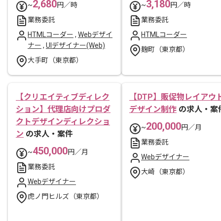
2,680
3,180
~
円／時
~
円／時
業務委託
業務委託
HTMLコーダー
,
Webデザイ
HTMLコーダー
ナー
,
UIデザイナー(Web)
麹町（東京都）
大手町（東京都）
【クリエイティブディレク
【DTP】販促物レイアウ
ション】代理店向けプロダ
デザイン制作
の求人・案
クトデザインディレクショ
200,000
~
円／月
ン
の求人・案件
業務委託
450,000
~
円／月
Webデザイナー
業務委託
大崎（東京都）
Webデザイナー
虎ノ門ヒルズ（東京都）