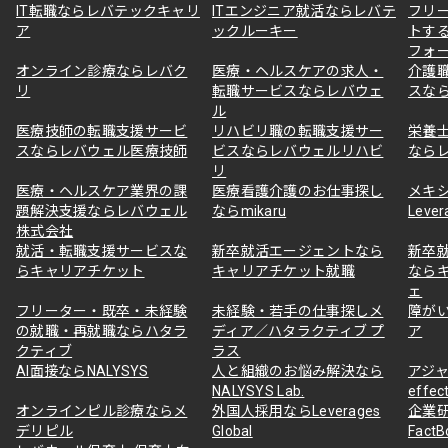
IT転職ならレバテックキャリ
ITエンジニア就活ならレバテ
フリ
ア
ックルーキー
トす
フォ
オンライン診療ならレバク
医療・ヘルスケアの求人・
介護
リ
転職サービスならレバウェ
スな
ル
医療技師の転職支援サービ
リハビリ職の転職支援サー
栄養
スならレバウェル医療技師
ビスならレバウェルリハビ
なら
リ
医療・ヘルスケア業界の課
医療看護介護のお仕事探し
メキ
題解決支援ならレバウェル
ならmikaru
Lever
株式会社
就活・転職支援サービスな
新卒就活エージェントなら
新卒
らキャリアチケット
キャリアチケット就職
なら
ェ
フリーター・既卒・未経験
未経験・若手の仕事探しメ
障が
の就職・再就職ならハタラ
ディア／ハタラクティブ プ
ア
クティブ
ラス
AI面接ならNALYSYS
人と組織のお悩み解決なら
アジャ
NALYSYS Lab.
effec
オンラインピル診療ならメ
外国人採用ならLeverages
企業
デリピル
Global
Fact