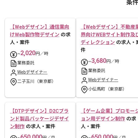
条
【Webデザイン】通信業向
【Webデザイン】不動産
けWeb製作物デザイン
の求
界向けWEBサイト制作及
人・案件
ディレクション
の求人・
件
2,020
~
円／時
3,680
~
円／時
業務委託
業務委託
Webデザイナー
Webデザイナー
二子玉川（東京都）
小伝馬町（東京都）
【DTPデザイン】D2Cブラ
【ゲーム企業】プロモー
ンド製品パッケージデザイ
ョン用デザイン制作
の求
ン制作
の求人・案件
人・案件
650,000
650,000
~
円／月
~
円／月