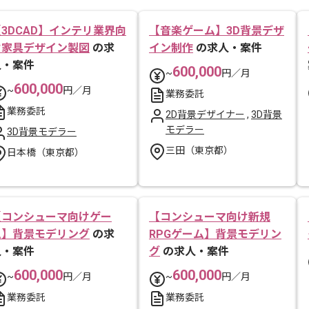
【3DCAD】インテリ業界向
【音楽ゲーム】3D背景デザ
け家具デザイン製図
の求
イン制作
の求人・案件
人・案件
600,000
~
円／月
600,000
~
円／月
業務委託
業務委託
2D背景デザイナー
,
3D背景
モデラー
3D背景モデラー
三田（東京都）
日本橋（東京都）
【コンシューマ向けゲー
【コンシューマ向け新規
ム】背景モデリング
の求
RPGゲーム】背景モデリン
人・案件
グ
の求人・案件
600,000
600,000
~
円／月
~
円／月
業務委託
業務委託