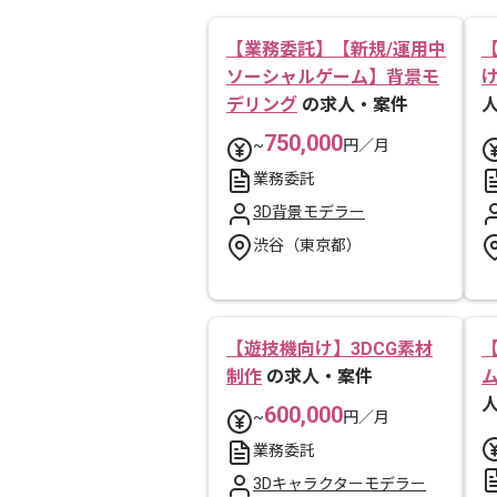
【業務委託】【新規/運用中
ソーシャルゲーム】背景モ
デリング
の求人・案件
750,000
~
円／月
業務委託
3D背景モデラー
渋谷（東京都）
【遊技機向け】3DCG素材
制作
の求人・案件
600,000
~
円／月
業務委託
3Dキャラクターモデラー