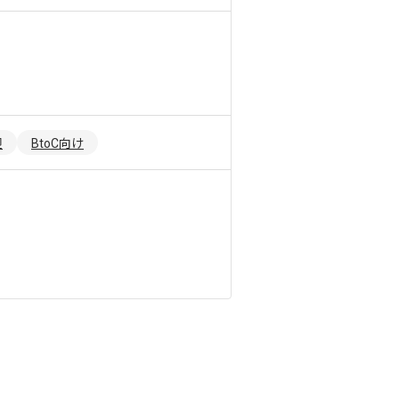
迎
BtoC向け