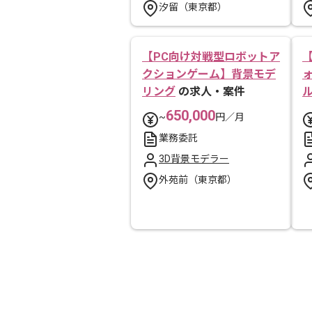
汐留（東京都）
【PC向け対戦型ロボットア
クションゲーム】背景モデ
リング
の求人・案件
650,000
~
円／月
業務委託
3D背景モデラー
外苑前（東京都）