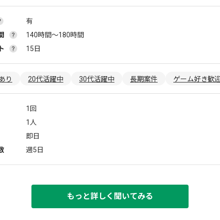
有
間
140時間〜180時間
ト
15日
あり
20代活躍中
30代活躍中
長期案件
ゲーム好き歓
1回
1人
即日
数
週5日
もっと詳しく聞いてみる