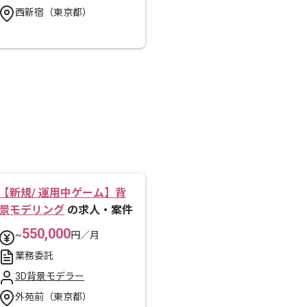
西新宿（東京都）
【新規/ 運用中ゲーム】背
景モデリング
の求人・案件
550,000
~
円／月
業務委託
3D背景モデラー
外苑前（東京都）