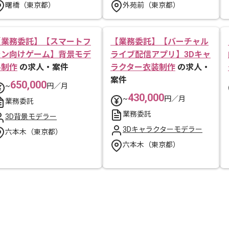
曙橋（東京都）
外苑前（東京都）
【業務委託】【スマートフ
【業務委託】【バーチャル
ォン向けゲーム】背景モデ
ライブ配信アプリ】3Dキャ
ル制作
の求人・案件
ラクター衣装制作
の求人・
案件
650,000
~
円／月
430,000
~
円／月
業務委託
業務委託
3D背景モデラー
3Dキャラクターモデラー
六本木（東京都）
六本木（東京都）