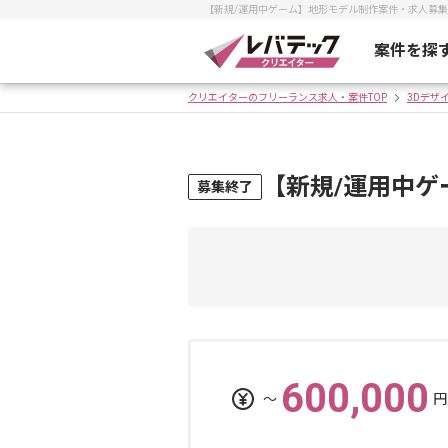
【新規/運用中ゲーム】地形モデル制作案件・求人募
案件を探
クリエイターのフリーランス求人・案件TOP
3Dデザ
【新規/運用中
募集終了
600,000
〜
円