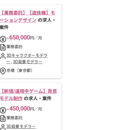
【業務委託】【遊技機】モ
ーションデザイン
の求人・
案件
650,000
~
円／月
業務委託
3Dキャラクターモデラ
ー
,
3D背景モデラー
京橋（東京都）
【新規/運用中ゲーム】背景
モデル制作
の求人・案件
450,000
~
円／月
業務委託
3D背景モデラー