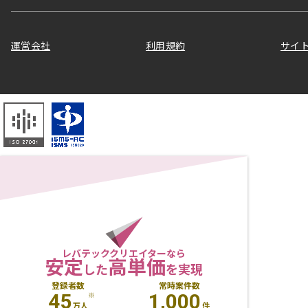
運営会社
利用規約
サイ
レバテッククリエイターなら
安定
高単価
した
を実現
登録者数
常時案件数
45
1,000
※
万人
件