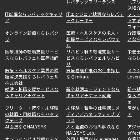
レバテックフリーランス
（フ
ス紹
IT転職ならレバテックキャリ
ITエンジニア就活ならレバテ
フリ
ア
ックルーキー
トす
フォ
オンライン診療ならレバク
医療・ヘルスケアの求人・
介護
リ
転職サービスならレバウェ
スな
ル
医療技師の転職支援サービ
リハビリ職の転職支援サー
栄養
スならレバウェル医療技師
ビスならレバウェルリハビ
なら
リ
医療・ヘルスケア業界の課
医療看護介護のお仕事探し
メキ
題解決支援ならレバウェル
ならmikaru
Lever
株式会社
就活・転職支援サービスな
新卒就活エージェントなら
新卒
らキャリアチケット
キャリアチケット就職
なら
ェ
フリーター・既卒・未経験
未経験・若手の仕事探しメ
障が
の就職・再就職ならハタラ
ディア／ハタラクティブ プ
ア
クティブ
ラス
AI面接ならNALYSYS
人と組織のお悩み解決なら
アジャ
NALYSYS Lab.
effec
オンラインピル診療ならメ
外国人採用ならLeverages
企業