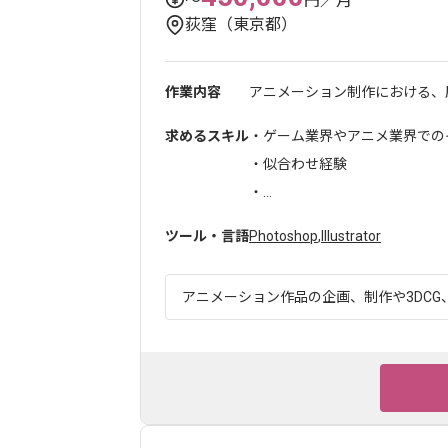
〜
円／月
荻窪（東京都）
作業内容
アニメーション制作における、原
求めるスキル
・ゲーム業界やアニメ業界での
・似合わせ経験
・...
ツール・言語
Photoshop
,
Illustrator
アニメーション作品の企画、制作や3DCG、