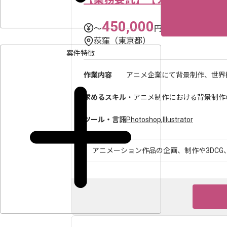
450,000
〜
円／月
荻窪（東京都）
案件特徴
作業内容
アニメ企業にて背景制作、世界
求めるスキル
・アニメ制作における背景制作
ツール・言語
Photoshop
,
Illustrator
アニメーション作品の企画、制作や3DCG、