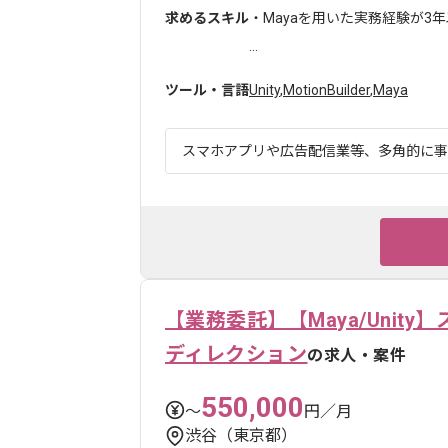
求めるスキル
・Mayaを用いた実務経験が3
...
ツール・言語
Unity
,
MotionBuilder
,
Maya
スマホアプリや広告配信業等、多角的に事業
【業務委託】【Maya/Unit
ディレクション
の求人・案件
550,000
〜
円／月
渋谷（東京都）