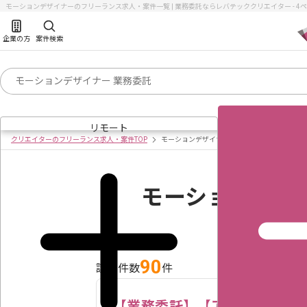
モーションデザイナーのフリーランス求人・案件一覧 | 業務委託ならレバテッククリエイター - 4
企業の方
案件検索
リモート
クリエイターのフリーランス求人・案件TOP
モーションデザイナーの求人・案件一覧
モーションデザ
90
該当件数
件
【業務委託】【アニメ】背景制