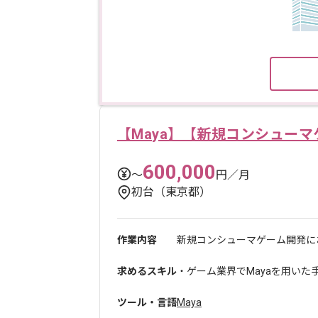
【Maya】【新規コンシュー
600,000
〜
円／月
初台（東京都）
作業内容
新規コンシューマゲーム開発にお
求めるスキル
・ゲーム業界でMayaを用いた
ツール・言語
Maya