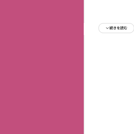
続きを読む
続きを読む
続きを読む
続きを読む
続きを読む
続きを読む
続きを読む
続きを読む
続きを読む
続きを読む
続きを読む
続きを読む
続きを読む
続きを読む
続きを読む
続きを読む
続きを読む
続きを読む
続きを読む
続きを読む