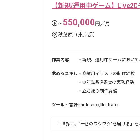
【新規/運用中ゲーム】Live2
550,000
〜
円／月
秋葉原（東京都）
作業内容
・新規、運用中ゲームにおいて、L
求めるスキル
・商業用イラストの制作経験
・少年誌系IP寄せの実務経験
・立ち絵の制作経験
ツール・言語
Photoshop
,
Illustrator
「世界に、“一番のワクワク”を届ける」をミ