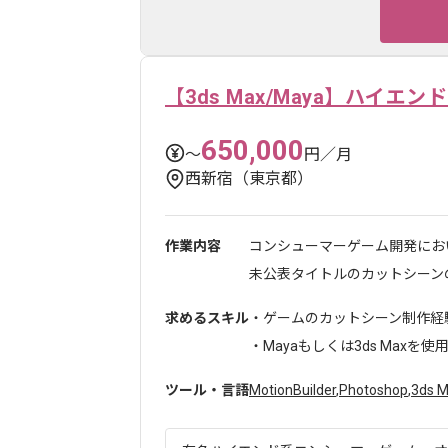
【3ds Max/Maya】ハイ
650,000
〜
円／月
西新宿（東京都）
作業内容
コンシューマーゲーム開発にお
未公表タイトルのカットシーンの
求めるスキル
・ゲームのカットシーン制作経
・Mayaもしくは3ds Maxを使用
ツール・言語
MotionBuilder
,
Photoshop
,
3ds 