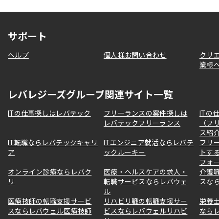
サポート
ヘルプ
個人様お問い合わせ
クリ
業様
レバレジーズグループ関連サイト一覧
ITの仕事探しはレバテック
フリーランスの案件探しは
ITの
レバテックフリーランス
（フ
ス紹
IT転職ならレバテックキャリ
ITエンジニア就活ならレバテ
フリ
ア
ックルーキー
トす
フォ
オンライン診療ならレバク
医療・ヘルスケアの求人・
介護
リ
転職サービスならレバウェ
スな
ル
医療技師の転職支援サービ
リハビリ職の転職支援サー
栄養
スならレバウェル医療技師
ビスならレバウェルリハビ
なら