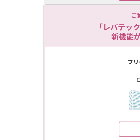
ご
「レバテック
新機能
フリ