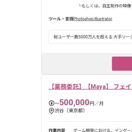
└もしくは、自主制作の映像でコ
ツール・言語
Photoshop
,
Illustrator
総ユーザー数5000万人を超える 大手ソー
【業務委託】【Maya】 フェ
500,000
〜
円／月
渋谷（東京都）
作業内容
ゲーム開発における、インゲーム