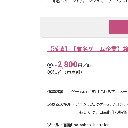
有名ハイエンド系コンシュマーゲーム、オン
【派遣】【有名ゲーム企業】
2,800
〜
円／時
渋谷（東京都）
作業内容
ゲーム内に使用されるアニメーシ
求めるスキル
・アニメまたはゲームでコンテ
└もしくは、自主制作の映像でコ
ツール・言語
Photoshop
,
Illustrator