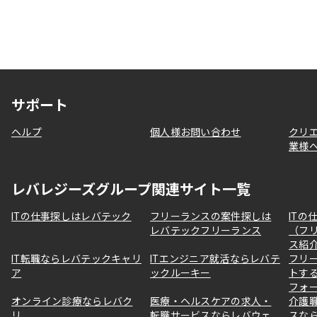
サポート
ヘルプ
個人様お問い合わせ
クリ
業様
レバレジーズグループ関連サイト一覧
ITの仕事探しはレバテック
フリーランスの案件探しは
ITの
レバテックフリーランス
（フ
ス紹
IT転職ならレバテックキャリ
ITエンジニア就活ならレバテ
フリ
ア
ックルーキー
トす
フォ
オンライン診療ならレバク
医療・ヘルスケアの求人・
介護
リ
転職サービスならレバウェ
スな