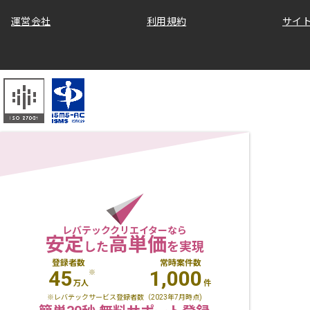
運営会社
利用規約
サイ
レバテッククリエイターなら
安定
高単価
した
を実現
登録者数
常時案件数
45
1,000
※
万人
件
※レバテックサービス登録者数（2023年7月時点)