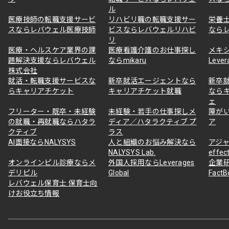
ル
医療技師の転職支援サービ
リハビリ職の転職支援サー
栄養
スならレバウェル医療技師
ビスならレバウェルリハビ
なら
リ
医療・ヘルスケア業界の課
医療看護介護のお仕事探し
メキ
題解決支援ならレバウェル
ならmikaru
Lever
株式会社
就活・転職支援サービスな
新卒就活エージェントなら
新卒
らキャリアチケット
キャリアチケット就職
なら
ェ
フリーター・既卒・未経験
未経験・若手の仕事探しメ
障が
の就職・再就職ならハタラ
ディア／ハタラクティブ プ
ア
クティブ
ラス
AI面接ならNALYSYS
人と組織のお悩み解決なら
アジャ
NALYSYS Lab.
effec
オンラインピル診療ならメ
外国人採用ならLeverages
企業
デリピル
Global
Fact
レバウェル保育士 保育士向
けお役立ち情報