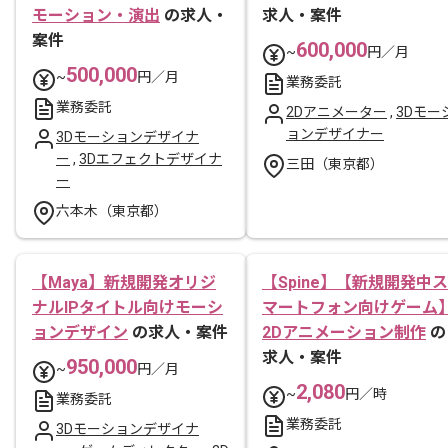
モーション・演出
の求人・
求人・案件
案件
600,000
~
円／月
500,000
~
円／月
業務委託
業務委託
2Dアニメーター
,
3Dモー
ョンデザイナー
3Dモーションデザイナ
ー
,
3Dエフェクトデザイナ
三田（東京都）
ー
六本木（東京都）
【Maya】新規開発オリジ
【Spine】【新規開発中ス
ナルIPタイトル向けモーシ
マートフォン向けゲーム
ョンデザイン
の求人・案件
2Dアニメーション制作
の
求人・案件
950,000
~
円／月
2,080
~
円／時
業務委託
業務委託
3Dモーションデザイナ