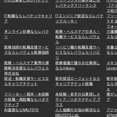
ITの仕事探しはレバテック
フリーランスの案件探しは
ITの
レバテックフリーランス
（フ
ス紹
IT転職ならレバテックキャリ
ITエンジニア就活ならレバテ
フリ
ア
ックルーキー
トす
フォ
オンライン診療ならレバク
医療・ヘルスケアの求人・
介護
リ
転職サービスならレバウェ
スな
ル
医療技師の転職支援サービ
リハビリ職の転職支援サー
栄養
スならレバウェル医療技師
ビスならレバウェルリハビ
なら
リ
医療・ヘルスケア業界の課
医療看護介護のお仕事探し
メキ
題解決支援ならレバウェル
ならmikaru
Lever
株式会社
就活・転職支援サービスな
新卒就活エージェントなら
新卒
らキャリアチケット
キャリアチケット就職
なら
ェ
フリーター・既卒・未経験
未経験・若手の仕事探しメ
障が
の就職・再就職ならハタラ
ディア／ハタラクティブ プ
ア
クティブ
ラス
AI面接ならNALYSYS
人と組織のお悩み解決なら
アジャ
NALYSYS Lab.
effec