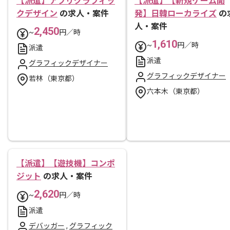
【派遣】アプリグラフィッ
【派遣】【新規ゲーム開
クデザイン
の求人・案件
発】日韓ローカライズ
の
人・案件
2,450
~
円／時
1,610
~
円／時
派遣
派遣
グラフィックデザイナー
グラフィックデザイナー
若林（東京都）
六本木（東京都）
【派遣】【遊技機】コンポ
ジット
の求人・案件
2,620
~
円／時
派遣
デバッガー
,
グラフィック