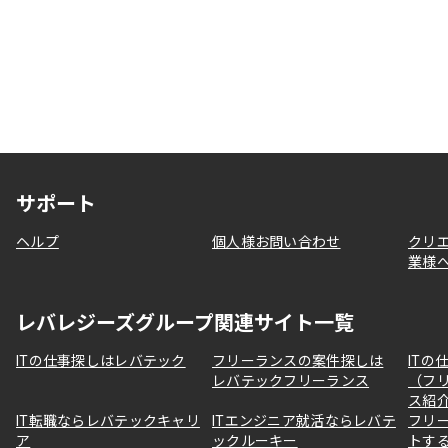
サポート
ヘルプ
個人様お問い合わせ
クリ
業様
レバレジーズグループ関連サイト一覧
ITの仕事探しはレバテック
フリーランスの案件探しは
ITの
レバテックフリーランス
（フ
ス紹
IT転職ならレバテックキャリ
ITエンジニア就活ならレバテ
フリ
ア
ックルーキー
トす