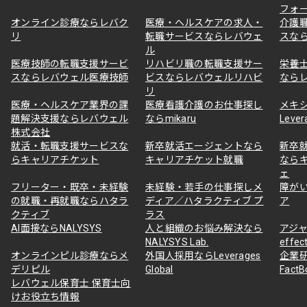
フォ
オンライン診療ならレバク
医療・ヘルスケアの求人・
介護
リ
転職サービスならレバウェ
スな
ル
医療技師の転職支援サービ
リハビリ職の転職支援サー
栄養
スならレバウェル医療技師
ビスならレバウェルリハビ
なら
リ
医療・ヘルスケア業界の課
医療看護介護のお仕事探し
メキ
題解決支援ならレバウェル
ならmikaru
Lever
株式会社
就活・転職支援サービスな
新卒就活エージェントなら
新卒
らキャリアチケット
キャリアチケット就職
なら
ェ
フリーター・既卒・未経験
未経験・若手の仕事探しメ
障が
の就職・再就職ならハタラ
ディア／ハタラクティブ プ
ア
クティブ
ラス
AI面接ならNALYSYS
人と組織のお悩み解決なら
アジャ
NALYSYS Lab.
effec
オンラインピル診療ならメ
外国人採用ならLeverages
企業
デリピル
Global
Fact
レバウェル保育士 保育士向
けお役立ち情報