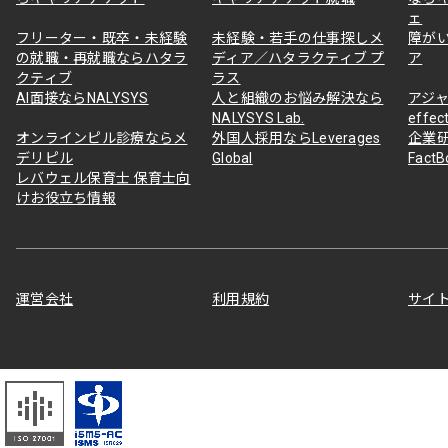
ェ
フリーター・既卒・未経験
未経験・若手の仕事探しメ
障が
の就職・再就職ならハタラ
ディア／ハタラクティブ プ
ア
クティブ
ラス
AI面接ならNALYSYS
人と組織のお悩み解決なら
アジャ
NALYSYS Lab.
effec
オンラインピル診療ならメ
外国人採用ならLeverages
企業
デリピル
Global
Fact
レバウェル保育士 保育士向
けお役立ち情報
運営会社
利用規約
サイ