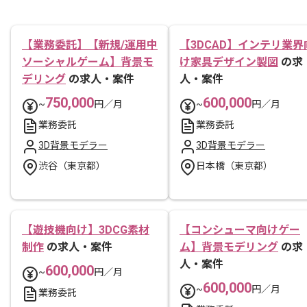
【業務委託】【新規/運用中
【3DCAD】インテリ業界
ソーシャルゲーム】背景モ
け家具デザイン製図
の求
デリング
の求人・案件
人・案件
750,000
600,000
~
円／月
~
円／月
業務委託
業務委託
3D背景モデラー
3D背景モデラー
渋谷（東京都）
日本橋（東京都）
【遊技機向け】3DCG素材
【コンシューマ向けゲー
制作
の求人・案件
ム】背景モデリング
の求
人・案件
600,000
~
円／月
600,000
~
円／月
業務委託