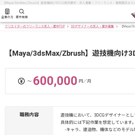
【Maya/3dsMax/Zbrush】遊技機向け3DCG制作案件・求人募集｜フリーランス・業務委託
企業の方
案件検索
クリエイターのフリーランス求人・案件TOP
3Dデザイナーの求人・案件募集
【Maya/
【Maya/3dsMax/Zbrush】遊技機向
600,000
〜
円／月
職務内容
遊技機において、3DCGデザイナーと
具体的には下記作業を想定しています
-キャラ、建造物、機体などのモデル