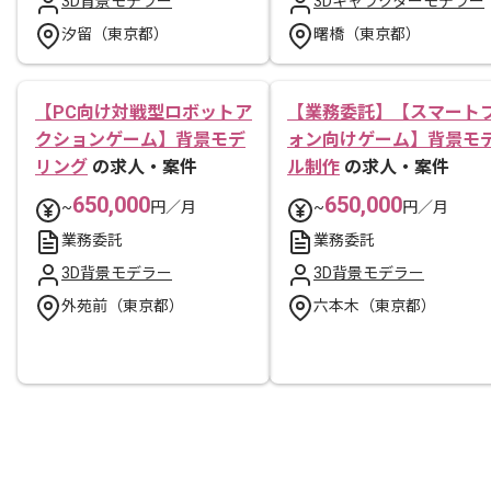
3D背景モデラー
3Dキャラクターモデラー
汐留（東京都）
曙橋（東京都）
【PC向け対戦型ロボットア
【業務委託】【スマート
クションゲーム】背景モデ
ォン向けゲーム】背景モ
リング
の求人・案件
ル制作
の求人・案件
650,000
650,000
~
円／月
~
円／月
業務委託
業務委託
3D背景モデラー
3D背景モデラー
外苑前（東京都）
六本木（東京都）