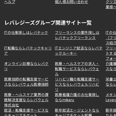
ヘルプ
個人様お問い合わせ
クリ
業様
レバレジーズグループ関連サイト一覧
ITの仕事探しはレバテック
フリーランスの案件探しは
ITの
レバテックフリーランス
（フ
ス紹
IT転職ならレバテックキャリ
ITエンジニア就活ならレバテ
フリ
ア
ックルーキー
トす
フォ
オンライン診療ならレバク
医療・ヘルスケアの求人・
介護
リ
転職サービスならレバウェ
スな
ル
医療技師の転職支援サービ
リハビリ職の転職支援サー
栄養
スならレバウェル医療技師
ビスならレバウェルリハビ
なら
リ
医療・ヘルスケア業界の課
医療看護介護のお仕事探し
メキ
題解決支援ならレバウェル
ならmikaru
Lever
株式会社
就活・転職支援サービスな
新卒就活エージェントなら
新卒
らキャリアチケット
キャリアチケット就職
なら