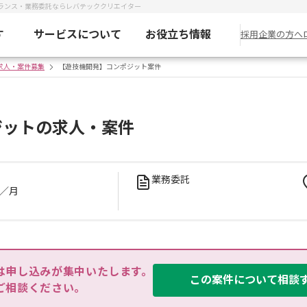
ランス・業務委託ならレバテッククリエイター
す
サービスについて
お役立ち情報
採用企業の方へ
の求人・案件募集
【遊技機開発】コンポジット案件
ジットの求人・案件
業務委託
／月
は申し込みが集中いたします。

この案件について相談
ご相談ください。