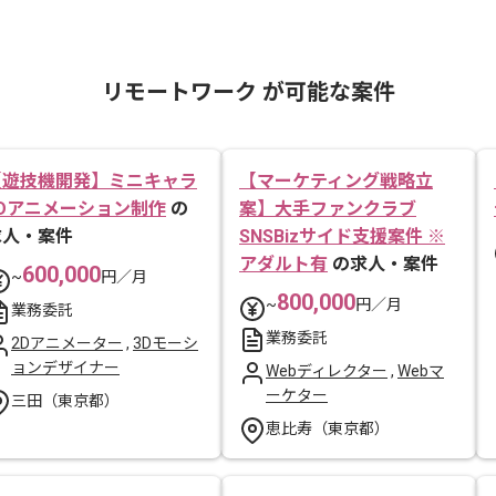
リモートワーク が可能な案件
【遊技機開発】ミニキャラ
【マーケティング戦略立
2Dアニメーション制作
の
案】大手ファンクラブ
求人・案件
SNSBizサイド支援案件 ※
アダルト有
の求人・案件
600,000
~
円／月
800,000
~
円／月
業務委託
業務委託
2Dアニメーター
,
3Dモーシ
ョンデザイナー
Webディレクター
,
Webマ
ーケター
三田（東京都）
恵比寿（東京都）