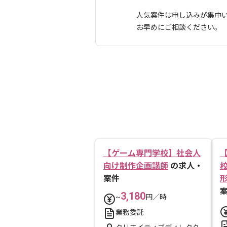
人気案件は申し込みが集中
お早めにご相談ください。
【ゲーム専門学校】社会人
向け制作企画講師
の求人・
校
案件
3,180
~
円／時
業務委託