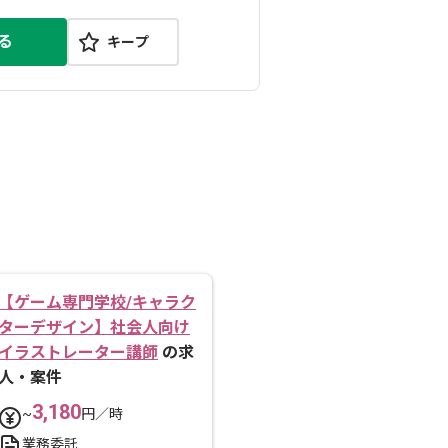
る
キープ
【ゲーム専門学校/キャラク
ターデザイン】社会人向け
イラストレーター講師
の求
人・案件
3,180
~
円／時
業務委託