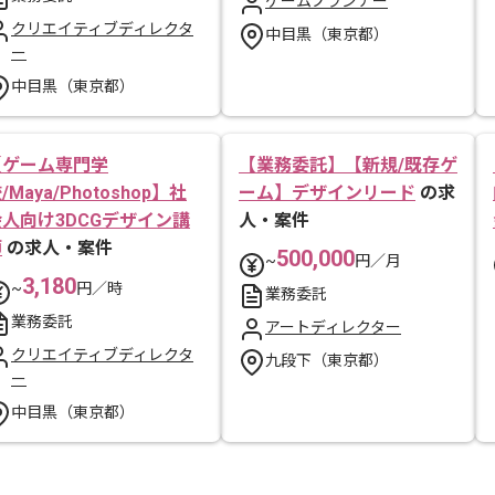
ゲームプランナー
クリエイティブディレクタ
中目黒（東京都）
ー
中目黒（東京都）
【ゲーム専門学
【業務委託】【新規/既存ゲ
/Maya/Photoshop】社
ーム】デザインリード
の求
会人向け3DCGデザイン講
人・案件
師
の求人・案件
500,000
~
円／月
3,180
~
円／時
業務委託
業務委託
アートディレクター
クリエイティブディレクタ
九段下（東京都）
ー
中目黒（東京都）