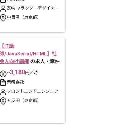
2Dキャラクターデザイナー
中目黒（東京都）
【IT講
師/JavaScript/HTML】社
会人向け講師
の求人・案件
3,180
~
円／時
業務委託
フロントエンドエンジニア
五反田（東京都）