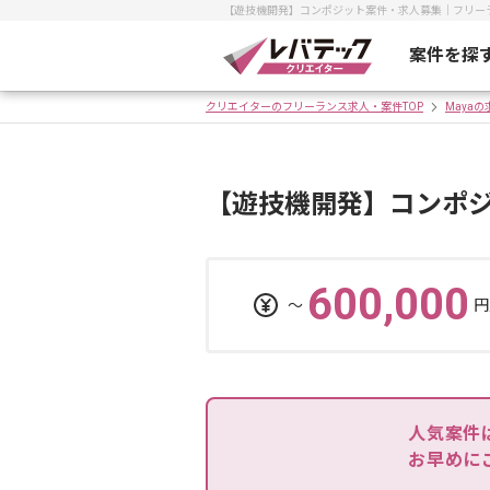
【遊技機開発】コンポジット案件・求人募集｜フリー
案件を探
クリエイターのフリーランス求人・案件TOP
Maya
【遊技機開発】コンポ
600,000
〜
円
人気案件
お早めに