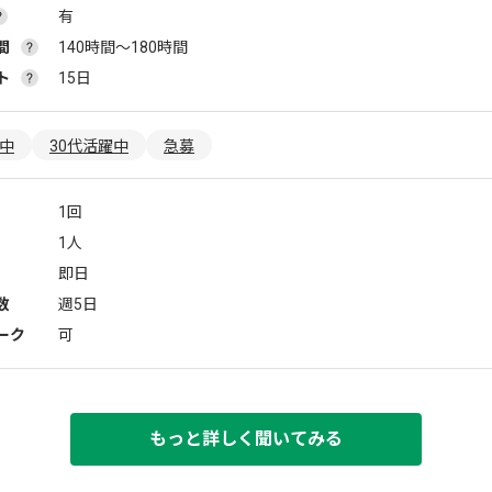
有
間
140時間〜180時間
ト
15日
躍中
30代活躍中
急募
1回
1人
即日
数
週5日
ーク
可
もっと詳しく聞いてみる