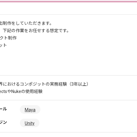
出制作をしていただきます。
、下記の作業をお任せする想定です。
ェクト制作
ット
界におけるコンポジットの実務経験（3年以上）
ffectsやNukeの使用経験
ール
Maya
ジン
Unity