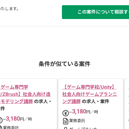
いたします。
この案件について相談す
条件が似ている案件
【ゲーム専門学
【ゲーム専門学校/Unity】
/ZBrush】社会人向け造
社会人向けゲームプランニ
形モデリング講師
の求人・
ング講師
の求人・案件
案件
3,180
~
円／時
3,180
~
円／時
業務委託
業務委託