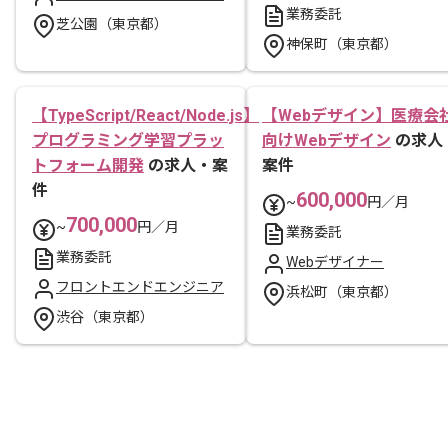
業務委託
芝公園（東京都）
神保町（東京都）
【TypeScript/React/Node.js】
【Webデザイン】医療会
プログラミング学習プラッ
向けWebデザイン
の求人
トフォーム開発
の求人・案
案件
件
600,000
~
円／月
700,000
~
円／月
業務委託
業務委託
Webデザイナー
フロントエンドエンジニア
浜松町（東京都）
渋谷（東京都）