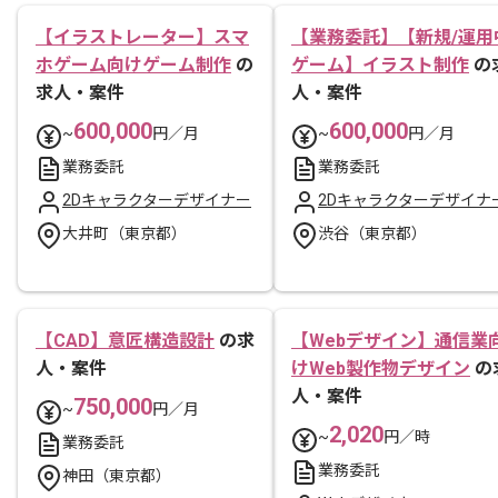
【イラストレーター】スマ
【業務委託】【新規/運用
ホゲーム向けゲーム制作
の
ゲーム】イラスト制作
の
求人・案件
人・案件
600,000
600,000
~
円／月
~
円／月
業務委託
業務委託
2Dキャラクターデザイナー
2Dキャラクターデザイナ
大井町（東京都）
渋谷（東京都）
【CAD】意匠構造設計
の求
【Webデザイン】通信業
人・案件
けWeb製作物デザイン
の
人・案件
750,000
~
円／月
2,020
~
円／時
業務委託
業務委託
神田（東京都）