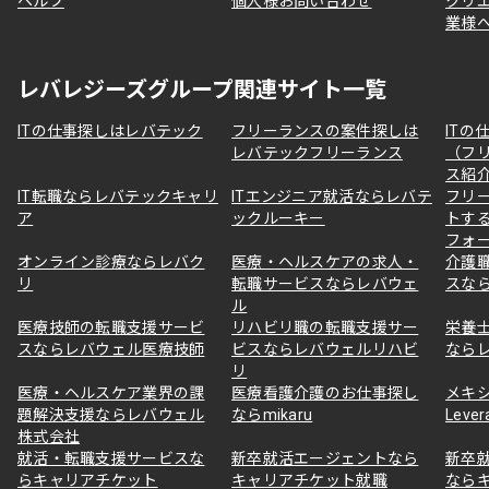
ヘルプ
個人様お問い合わせ
クリ
業様
レバレジーズグループ関連サイト一覧
ITの仕事探しはレバテック
フリーランスの案件探しは
ITの
レバテックフリーランス
（フ
ス紹
IT転職ならレバテックキャリ
ITエンジニア就活ならレバテ
フリ
ア
ックルーキー
トす
フォ
オンライン診療ならレバク
医療・ヘルスケアの求人・
介護
リ
転職サービスならレバウェ
スな
ル
医療技師の転職支援サービ
リハビリ職の転職支援サー
栄養
スならレバウェル医療技師
ビスならレバウェルリハビ
なら
リ
医療・ヘルスケア業界の課
医療看護介護のお仕事探し
メキ
題解決支援ならレバウェル
ならmikaru
Lever
株式会社
就活・転職支援サービスな
新卒就活エージェントなら
新卒
らキャリアチケット
キャリアチケット就職
なら