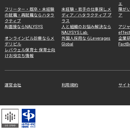
ェ
フリーター・既卒・未経験
未経験・若手の仕事探しメ
障が
の就職・再就職ならハタラ
ディア／ハタラクティブ プ
ア
クティブ
ラス
AI面接ならNALYSYS
人と組織のお悩み解決なら
アジャ
NALYSYS Lab.
effec
オンラインピル診療ならメ
外国人採用ならLeverages
企業
デリピル
Global
Fact
レバウェル保育士 保育士向
けお役立ち情報
運営会社
利用規約
サイ