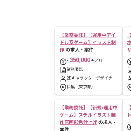
【業務委託】【運用中アイ
ドル系ゲーム】イラスト制
作
の求人・案件
350,000
~
円／月
業務委託
2Dキャラクターデザイナー
目黒（東京都）
【業務委託】【新規/運用中
ゲーム】スチルイラスト制
作原画彩色仕上げ
の求人・
案件