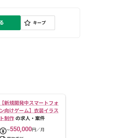
る
キープ
【新規開発中スマートフォ
ン向けゲーム】衣装イラス
ト制作
の求人・案件
550,000
~
円／月