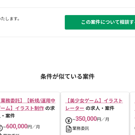
いたします。
この案件について相談す
条件が似ている案件
【業務委託】【新規/運用中
【美少女ゲーム】イラスト
ゲーム】イラスト制作
の求
レーター
の求人・案件
人・案件
350,000
~
円／月
600,000
~
円／月
業務委託