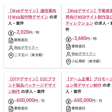
【Webデザイン】通信業向
【Webデザイン】不動産
けWeb製作物デザイン
の求
界向けWEBサイト制作及
人・案件
ディレクション
の求人・
件
2,020
~
円／時
3,680
~
円／時
業務委託
業務委託
Webデザイナー
Webデザイナー
二子玉川（東京都）
小伝馬町（東京都）
【DTPデザイン】D2Cブラ
【ゲーム企業】プロモー
ンド製品パッケージデザイ
ョン用デザイン制作
の求
ン制作
の求人・案件
人・案件
650,000
650,000
~
円／月
~
円／月
業務委託
業務委託