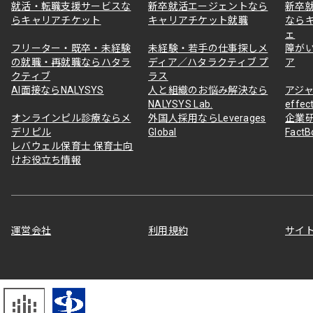
就活・転職支援サービスな
新卒就活エージェントなら
新卒
らキャリアチケット
キャリアチケット就職
なら
ェ
フリーター・既卒・未経験
未経験・若手の仕事探しメ
障が
の就職・再就職ならハタラ
ディア／ハタラクティブ プ
ア
クティブ
ラス
AI面接ならNALYSYS
人と組織のお悩み解決なら
アジャ
NALYSYS Lab.
effec
オンラインピル診療ならメ
外国人採用ならLeverages
企業
デリピル
Global
Fact
レバウェル保育士 保育士向
けお役立ち情報
運営会社
利用規約
サイ