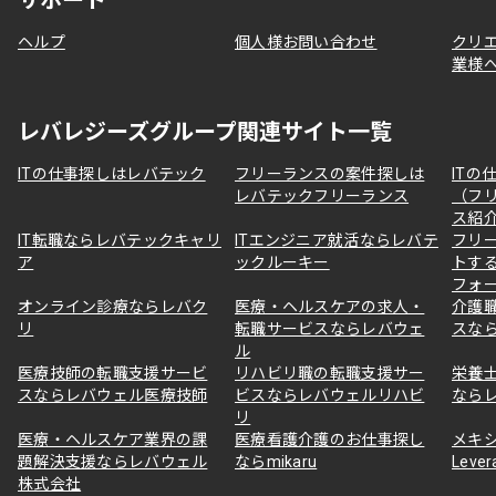
ヘルプ
個人様お問い合わせ
クリ
業様
レバレジーズグループ関連サイト一覧
ITの仕事探しはレバテック
フリーランスの案件探しは
ITの
レバテックフリーランス
（フ
ス紹
IT転職ならレバテックキャリ
ITエンジニア就活ならレバテ
フリ
ア
ックルーキー
トす
フォ
オンライン診療ならレバク
医療・ヘルスケアの求人・
介護
リ
転職サービスならレバウェ
スな
ル
医療技師の転職支援サービ
リハビリ職の転職支援サー
栄養
スならレバウェル医療技師
ビスならレバウェルリハビ
なら
リ
医療・ヘルスケア業界の課
医療看護介護のお仕事探し
メキ
題解決支援ならレバウェル
ならmikaru
Lever
株式会社