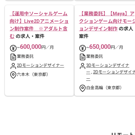
【運用中ソーシャルゲーム
【業務委託】【Maya】ア
向け】Live2Dアニメーショ
クションゲーム向けモー
ン制作案件 ※アダルト含
ョンデザイン制作
の求人
む
の求人・案件
案件
600,000
650,000
~
円／月
~
円／月
業務委託
業務委託
2Dモーションデザイナー
3Dモーションデザイナ
ー
,
2Dモーションデザイ
六本木（東京都）
ー
白金高輪（東京都）