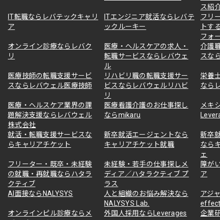
ス紹
IT転職ならレバテックキャリ
ITエンジニア就活ならレバテ
フリ
ア
ックルーキー
トす
フォ
オンライン診療ならレバク
医療・ヘルスケアの求人・
介護
リ
転職サービスならレバウェ
スな
ル
医療技師の転職支援サービ
リハビリ職の転職支援サー
栄養
スならレバウェル医療技師
ビスならレバウェルリハビ
なら
リ
医療・ヘルスケア業界の課
医療看護介護のお仕事探し
メキ
題解決支援ならレバウェル
ならmikaru
Lever
株式会社
就活・転職支援サービスな
新卒就活エージェントなら
新卒
らキャリアチケット
キャリアチケット就職
なら
ェ
フリーター・既卒・未経験
未経験・若手の仕事探しメ
障が
の就職・再就職ならハタラ
ディア／ハタラクティブ プ
ア
クティブ
ラス
AI面接ならNALYSYS
人と組織のお悩み解決なら
アジャ
NALYSYS Lab.
effec
オンラインピル診療ならメ
外国人採用ならLeverages
企業