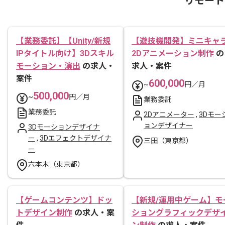
リモート
【業務委託】【Unity/新規
【遊技機開発】ミニキャ
IPタイトル向け】3Dスキル
2Dアニメーション制作
の
モーション・演出
の求人・
求人・案件
案件
600,000
~
円／月
500,000
~
円／月
業務委託
業務委託
2Dアニメーター
,
3Dモー
ョンデザイナー
3Dモーションデザイナ
ー
,
3Dエフェクトデザイナ
三田（東京都）
ー
六本木（東京都）
【ゲームコンテンツ】ドッ
【新規/運用中ゲーム】モ
トデザイン制作
の求人・案
ショングラフィックデザ