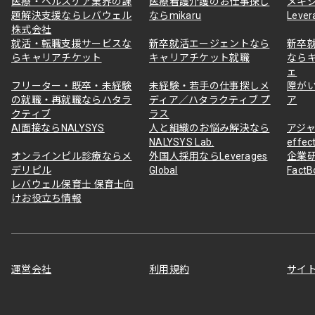
医療・ヘルスケア業界の課
医療看護介護のお仕事探し
メキ
題解決支援ならレバウェル
ならmikaru
Lever
株式会社
就活・転職支援サービスな
新卒就活エージェントなら
新卒
らキャリアチケット
キャリアチケット就職
なら
ェ
フリーター・既卒・未経験
未経験・若手の仕事探しメ
障が
の就職・再就職ならハタラ
ディア／ハタラクティブ プ
ア
クティブ
ラス
AI面接ならNALYSYS
人と組織のお悩み解決なら
アジャ
NALYSYS Lab.
effec
オンラインピル診療ならメ
外国人採用ならLeverages
企業
デリピル
Global
Fact
レバウェル保育士 保育士向
けお役立ち情報
運営会社
利用規約
サイ