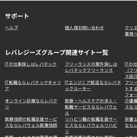
サポート
ヘルプ
個人様お問い合わせ
クリ
業様
レバレジーズグループ関連サイト一覧
ITの仕事探しはレバテック
フリーランスの案件探しは
ITの
レバテックフリーランス
（フ
ス紹
IT転職ならレバテックキャリ
ITエンジニア就活ならレバテ
フリ
ア
ックルーキー
トす
フォ
オンライン診療ならレバク
医療・ヘルスケアの求人・
介護
リ
転職サービスならレバウェ
スな
ル
医療技師の転職支援サービ
リハビリ職の転職支援サー
栄養
スならレバウェル医療技師
ビスならレバウェルリハビ
なら
リ