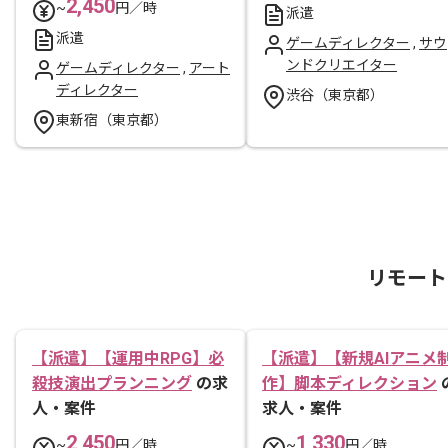
2,450
~
円／時
派遣
派遣
ゲームディレクター
,
サウ
ンドクリエイター
ゲームディレクター
,
アート
ディレクター
渋谷（東京都）
東新宿（東京都）
リモート
【派遣】【運用中RPG】必
【派遣】【新規AIアニメ
殺技演出プランニング
の求
作】脚本ディレクション
人・案件
求人・案件
2,450
1,330
~
円／時
~
円／時