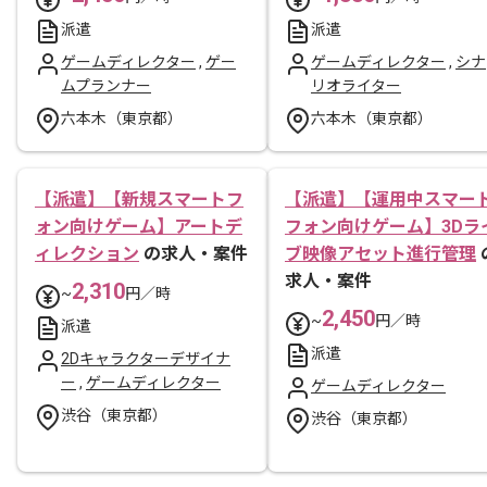
派遣
派遣
ゲームディレクター
,
ゲー
ゲームディレクター
,
シナ
ムプランナー
リオライター
六本木（東京都）
六本木（東京都）
【派遣】【新規スマートフ
【派遣】【運用中スマー
ォン向けゲーム】アートデ
フォン向けゲーム】3Dラ
ィレクション
の求人・案件
ブ映像アセット進行管理
求人・案件
2,310
~
円／時
2,450
~
円／時
派遣
派遣
2Dキャラクターデザイナ
ー
,
ゲームディレクター
ゲームディレクター
渋谷（東京都）
渋谷（東京都）