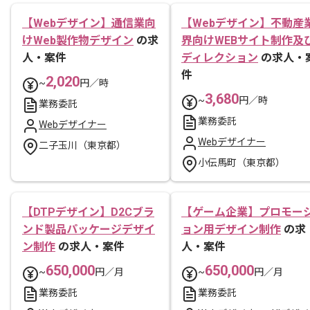
【Webデザイン】通信業向
【Webデザイン】不動産
けWeb製作物デザイン
の求
界向けWEBサイト制作及
人・案件
ディレクション
の求人・
件
2,020
~
円／時
3,680
~
円／時
業務委託
業務委託
Webデザイナー
Webデザイナー
二子玉川（東京都）
小伝馬町（東京都）
【DTPデザイン】D2Cブラ
【ゲーム企業】プロモー
ンド製品パッケージデザイ
ョン用デザイン制作
の求
ン制作
の求人・案件
人・案件
650,000
650,000
~
円／月
~
円／月
業務委託
業務委託