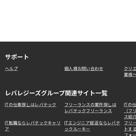
サポート
ヘルプ
個人様お問い合わせ
クリ
業様
レバレジーズグループ関連サイト一覧
ITの仕事探しはレバテック
フリーランスの案件探しは
ITの
レバテックフリーランス
（フ
ス紹
IT転職ならレバテックキャリ
ITエンジニア就活ならレバテ
フリ
ア
ックルーキー
トす
フォ