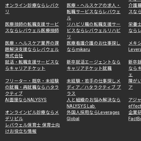
オンライン診療ならレバク
医療・ヘルスケアの求人・
介護
リ
転職サービスならレバウェ
スな
ル
医療技師の転職支援サービ
リハビリ職の転職支援サー
栄養
スならレバウェル医療技師
ビスならレバウェルリハビ
なら
リ
医療・ヘルスケア業界の課
医療看護介護のお仕事探し
メキ
題解決支援ならレバウェル
ならmikaru
Lever
株式会社
就活・転職支援サービスな
新卒就活エージェントなら
新卒
らキャリアチケット
キャリアチケット就職
なら
ェ
フリーター・既卒・未経験
未経験・若手の仕事探しメ
障が
の就職・再就職ならハタラ
ディア／ハタラクティブ プ
ア
クティブ
ラス
AI面接ならNALYSYS
人と組織のお悩み解決なら
アジャ
NALYSYS Lab.
effec
オンラインピル診療ならメ
外国人採用ならLeverages
企業
デリピル
Global
Fact
レバウェル保育士 保育士向
けお役立ち情報