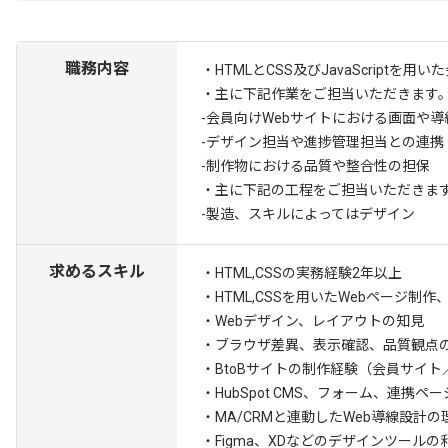
職務内容
・HTMLとCSS及びJavaScrip
・主に下記作業をご担当いただきます
-会員向けWebサイトにおける画面や導
-デザイン担当や進捗管理担当との連携
-制作物における品質や整合性の担保
・主に下記の工程をご担当いただきま
-製造、スキルによってはデザイン
求めるスキル
・HTML,CSSの実務経験2年以上
・HTML,CSSを用いたWebページ制作
・Webデザイン、レイアウトの知見
・ブラウザ差異、表示確認、品質観点
・BtoBサイトの制作経験（会員サイ
・HubSpot CMS、フォーム、連携
・MA/CRMと連動したWeb導線設計の
・Figma、XDなどのデザインツールの