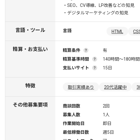
・SEO、CV導線、LP改善などの知見
・デジタルマーケティングの知見
言語・ツール
言語
HTML
CS
精算・お支払い
精算条件
有
精算基準時間
140時間〜180時間
支払いサイト
15日
特徴
取引実績あり
20代活躍中
その他募集要項
商談回数
2回
募集人数
1人
作業開始日
即日
最低稼働日数
週5日