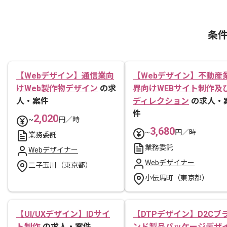
条
【Webデザイン】通信業向
【Webデザイン】不動産
けWeb製作物デザイン
の求
界向けWEBサイト制作及
人・案件
ディレクション
の求人・
件
2,020
~
円／時
3,680
~
円／時
業務委託
業務委託
Webデザイナー
Webデザイナー
二子玉川（東京都）
小伝馬町（東京都）
【UI/UXデザイン】IDサイ
【DTPデザイン】D2Cブ
ト制作
の求人・案件
ンド製品パッケージデザ