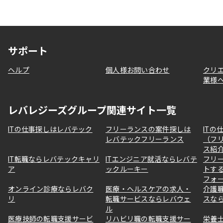
サポート
ヘルプ
個人様お問い合わせ
クリ
業様
レバレジーズグループ関連サイト一覧
ITの仕事探しはレバテック
フリーランスの案件探しは
ITの
レバテックフリーランス
（フ
ス紹
IT転職ならレバテックキャリ
ITエンジニア就活ならレバテ
フリ
ア
ックルーキー
トす
フォ
オンライン診療ならレバク
医療・ヘルスケアの求人・
介護
リ
転職サービスならレバウェ
スな
ル
医療技師の転職支援サービ
リハビリ職の転職支援サー
栄養