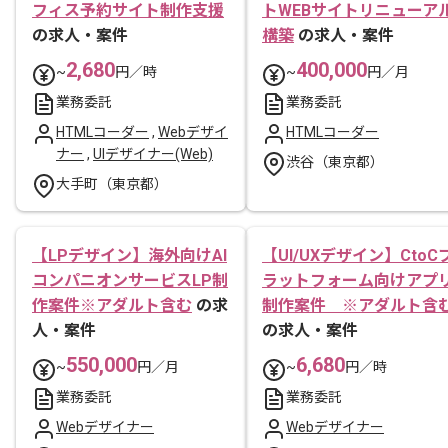
フィス予約サイト制作支援
トWEBサイトリニューア
の求人・案件
構築
の求人・案件
2,680
400,000
~
円／時
~
円／月
業務委託
業務委託
HTMLコーダー
,
Webデザイ
HTMLコーダー
ナー
,
UIデザイナー(Web)
渋谷（東京都）
大手町（東京都）
【LPデザイン】海外向けAI
【UI/UXデザイン】CtoC
コンパニオンサービスLP制
ラットフォーム向けアプ
作案件※アダルト含む
の求
制作案件 ※アダルト含
人・案件
の求人・案件
550,000
6,680
~
円／月
~
円／時
業務委託
業務委託
Webデザイナー
Webデザイナー