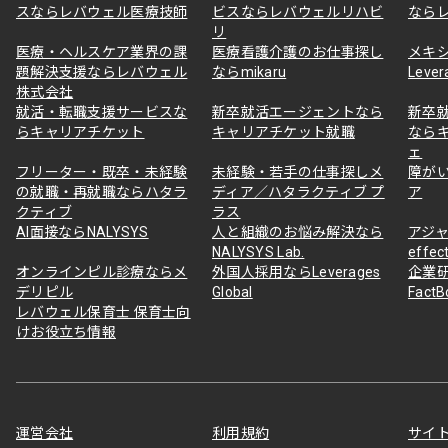
スならレバウェル医療技師
ビスならレバウェルリハビ
なら
リ
医療・ヘルスケア業界の課
医療看護介護のお仕事探し
メキ
題解決支援ならレバウェル
ならmikaru
Lever
株式会社
就活・転職支援サービスな
新卒就活エージェントなら
新卒
らキャリアチケット
キャリアチケット就職
なら
ェ
フリーター・既卒・未経験
未経験・若手の仕事探しメ
障が
の就職・再就職ならハタラ
ディア／ハタラクティブ プ
ア
クティブ
ラス
AI面接ならNALYSYS
人と組織のお悩み解決なら
アジャ
NALYSYS Lab.
effec
オンラインピル診療ならメ
外国人採用ならLeverages
企業
デリピル
Global
Fact
レバウェル保育士 保育士向
けお役立ち情報
運営会社
利用規約
サイ