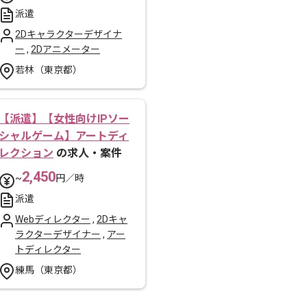
派遣
2Dキャラクターデザイナ
ー
,
2Dアニメーター
若林（東京都）
【派遣】【女性向けIPソー
シャルゲーム】アートディ
レクション
の求人・案件
2,450
~
円／時
派遣
Webディレクター
,
2Dキャ
ラクターデザイナー
,
アー
トディレクター
練馬（東京都）