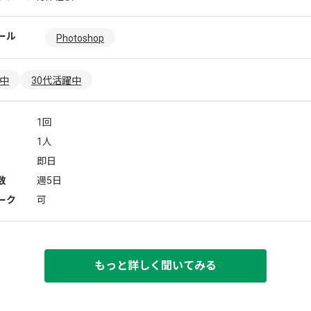
ール
Photoshop
躍中
30代活躍中
1回
1人
即日
数
週5日
ーク
可
もっと詳しく聞いてみる