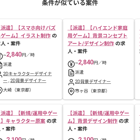
条件が似ている案件
【派遣】【スマホ向けパズ
【派遣】【ハイエンド家庭
ルゲーム】イラスト制作
の
用ゲーム】背景コンセプト
求人・案件
アート/デザイン制作
の求
人・案件
2,840
~
円／時
2,840
~
円／時
派遣
派遣
2Dキャラクターデザイナ
ー
,
2D背景デザイナー
2D背景デザイナー
大崎（東京都）
市ヶ谷（東京都）
【派遣】【新規/運用中ゲー
【派遣】【新規/運用中ゲー
ム】キャラクター原案
の求
ム】背景デザイン制作
の求
人・案件
人・案件
2,100
2,100