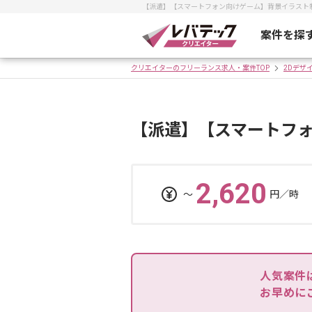
【派遣】【スマートフォン向けゲーム】背景イラスト
案件を探
クリエイターのフリーランス求人・案件TOP
2Dデザ
【派遣】【スマートフ
2,620
〜
円／時
人気案件
お早めに