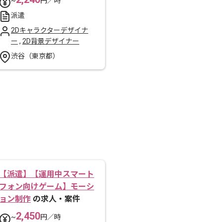
~
円／時
派遣
2Dキャラクターデザイナ
ー
,
2D背景デザイナー
渋谷（東京都）
【派遣】【運用中スマート
フォン向けゲーム】モーシ
ョン制作
の求人・案件
2,450
~
円／時