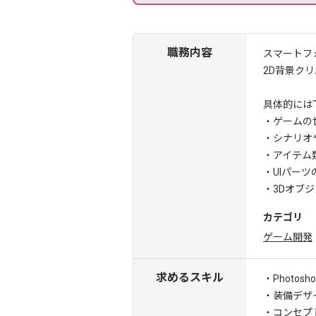
職務内容
スマートフ
2D背景ク
具体的には
・ゲームの
・シナリオ
・アイテム
・UIパー
・3Dオブ
カテゴリ
ゲーム開発
求めるスキル
・Photo
・装備デザ
・コンセプ