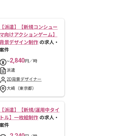
【派遣】【新規コンシュー
マ向けアクションゲーム】
背景デザイン制作
の求人・
案件
2,840
~
円／時
派遣
2D背景デザイナー
大崎（東京都）
【派遣】【新規/運用中タイ
トル】一枚絵制作
の求人・
案件
2,240