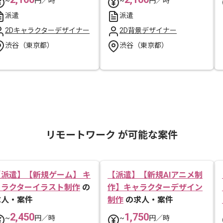
~
円／時
~
円／時
派遣
派遣
2Dキャラクターデザイナー
2D背景デザイナー
渋谷（東京都）
渋谷（東京都）
リモートワーク が可能な案件
【派遣】【新規ゲーム】 キ
【派遣】【新規AIアニメ制
ャラクターイラスト制作
の
作】キャラクターデザイン
求人・案件
制作
の求人・案件
2,450
1,750
~
円／時
~
円／時