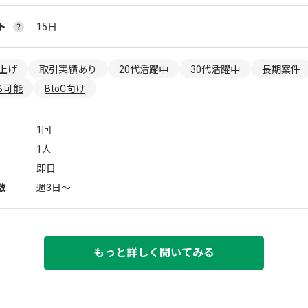
ト
15日
上げ
取引実績あり
20代活躍中
30代活躍中
長期案件
ら可能
BtoC向け
1回
1人
即日
数
週3日〜
もっと詳しく聞いてみる