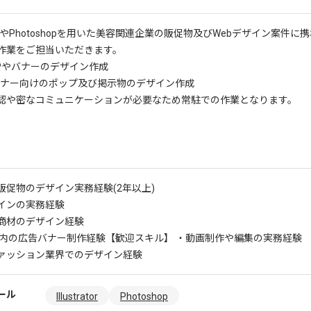
tratorやPhotoshopを用いた美容関連企業の販促物及びWebデザイン案
作業をご担当いただきます。
のLPやバナーのデザイン作成
ミナー向けのポップ及び掲示物のデザイン作成
認や密なコミュニケーションが必要なため常駐での作業となります。
販促物のデザイン実務経験(2年以上)
ザインの実務経験
商材のデザイン経験
ト内の広告バナー制作経験
【歓迎スキル】 ・動画制作や編集の実務経験
ァッション業界でのデザイン経験
ール
Illustrator
Photoshop