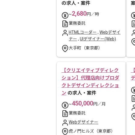
の求人・案件
2,680
~
円／時
業務委託
HTMLコーダー
,
Webデザイ
ナー
,
UIデザイナー(Web)
大手町（東京都）
【クリエイティブディレク
ション】代理店向けプロダ
クトデザインディレクショ
ン
の求人・案件
450,000
~
円／月
業務委託
Webデザイナー
虎ノ門ヒルズ（東京都）