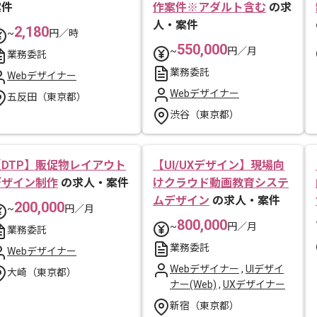
案件
作案件※アダルト含む
の求
人・案件
2,180
~
円／時
550,000
~
円／月
業務委託
業務委託
Webデザイナー
Webデザイナー
五反田（東京都）
渋谷（東京都）
【DTP】販促物レイアウト
【UI/UXデザイン】現場向
デザイン制作
の求人・案件
けクラウド動画教育システ
ムデザイン
の求人・案件
200,000
~
円／月
800,000
~
円／月
業務委託
業務委託
Webデザイナー
Webデザイナー
,
UIデザイ
大崎（東京都）
ナー(Web)
,
UXデザイナー
新宿（東京都）