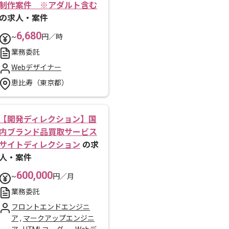
制作案件 ※アダルト含む
の求人・案件
6,680
~
円／時
業務委託
Webデザイナー
恵比寿（東京都）
【開発ディレクション】国
内ブランド品買取サービス
サイトディレクション
の求
人・案件
600,000
~
円／月
業務委託
フロントエンドエンジニ
ア
,
マークアップエンジニ