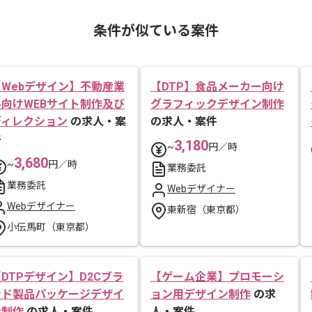
条件が似ている案件
【Webデザイン】不動産業
【DTP】食品メーカー向け
界向けWEBサイト制作及び
グラフィックデザイン制作
ディレクション
の求人・案
の求人・案件
件
3,180
~
円／時
3,680
~
円／時
業務委託
業務委託
Webデザイナー
Webデザイナー
東新宿（東京都）
小伝馬町（東京都）
DTPデザイン】D2Cブラ
【ゲーム企業】プロモーシ
ンド製品パッケージデザイ
ョン用デザイン制作
の求
ン制作
の求人・案件
人・案件