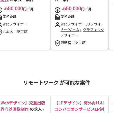
650,000
650,000
~
円／月
~
円／月
業務委託
業務委託
Webデザイナー
Webデザイナー
,
UIデザイ
ナー(ゲーム)
,
グラフィック
六本木（東京都）
デザイナー
西新宿（東京都）
リモートワーク が可能な案件
【Webデザイン】児童出版
【LPデザイン】海外向けAI
業界向け画像制作
の求人・
コンパニオンサービスLP制