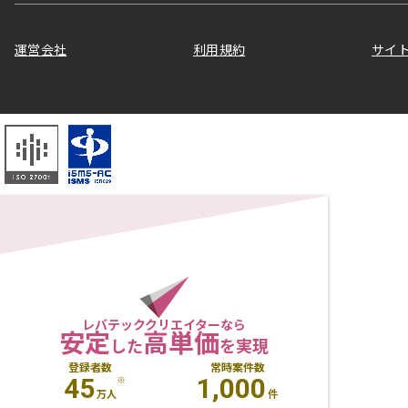
運営会社
利用規約
サイ
レバテッククリエイターなら
安定
高単価
した
を実現
登録者数
常時案件数
45
1,000
※
万人
件