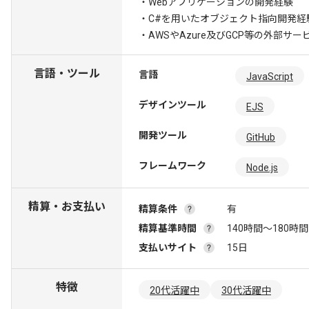
・Webアプリケーションの開発経験
・C#を用いたオブジェクト指向開発経
・AWSやAzure及びGCP等の外部サ
言語・ツール
言語
JavaScript
デザインツール
EJS
開発ツール
GitHub
フレームワーク
Node.js
精算・お支払い
精算条件
有
精算基準時間
140時間〜180時間
支払いサイト
15日
特徴
20代活躍中
30代活躍中