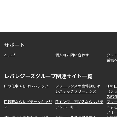
サポート
ヘルプ
個人様お問い合わせ
クリ
業様
レバレジーズグループ関連サイト一覧
ITの仕事探しはレバテック
フリーランスの案件探しは
ITの
レバテックフリーランス
（フ
ス紹
IT転職ならレバテックキャリ
ITエンジニア就活ならレバテ
フリ
ア
ックルーキー
トす
フォ