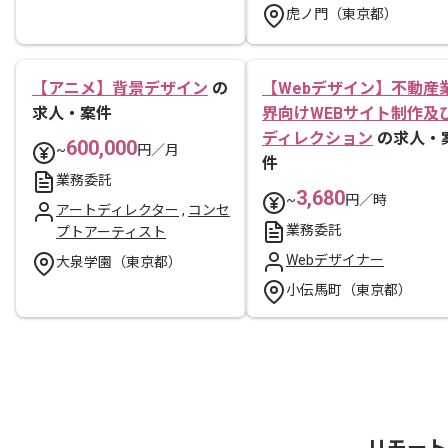
虎ノ門（東京都）
【アニメ】背景デザイン
の
【Webデザイン】不動産
求人・案件
界向けWEBサイト制作及
ディレクション
の求人・
600,000
~
円／月
件
業務委託
3,680
~
円／時
アートディレクター
,
コンセ
業務委託
プトアーティスト
Webデザイナー
大泉学園（東京都）
小伝馬町（東京都）
リモート