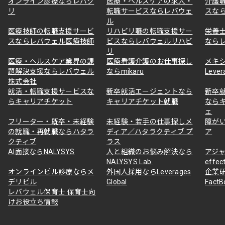
オンライン診療ならレバク
医療・ヘルスケアの求人・
介護
リ
転職サービスならレバウェ
スな
ル
医療技師の転職支援サービ
リハビリ職の転職支援サー
栄養
スならレバウェル医療技師
ビスならレバウェルリハビ
なら
リ
医療・ヘルスケア業界の課
医療看護介護のお仕事探し
メキ
題解決支援ならレバウェル
ならmikaru
Lever
株式会社
就活・転職支援サービスな
新卒就活エージェントなら
新卒
らキャリアチケット
キャリアチケット就職
なら
ェ
フリーター・既卒・未経験
未経験・若手の仕事探しメ
障が
の就職・再就職ならハタラ
ディア／ハタラクティブ プ
ア
クティブ
ラス
AI面接ならNALYSYS
人と組織のお悩み解決なら
アジャ
NALYSYS Lab.
effec
オンラインピル診療ならメ
外国人採用ならLeverages
企業
デリピル
Global
Fact
レバウェル保育士 保育士向
けお役立ち情報