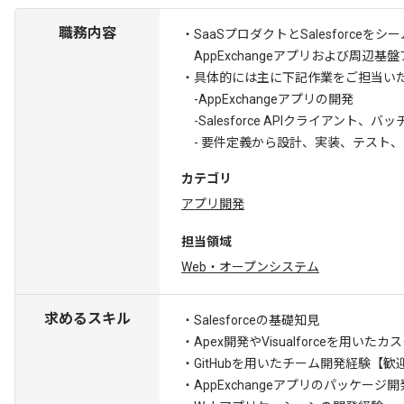
職務内容
・SaaSプロダクトとSalesforceを
AppExchangeアプリおよび周辺
・具体的には主に下記作業をご担当い
-AppExchangeアプリの開発
-Salesforce APIクライアント、バ
- 要件定義から設計、実装、テスト
カテゴリ
アプリ開発
担当領域
Web・オープンシステム
求めるスキル
・Salesforceの基礎知見
・Apex開発やVisualforceを用い
・GitHubを用いたチーム開発経験
【歓迎
・AppExchangeアプリのパッケージ