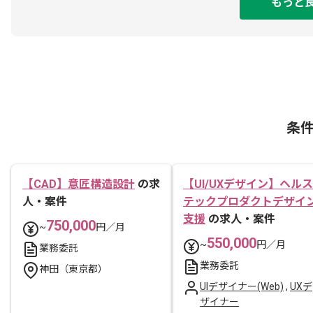
もっと
条
【CAD】意匠構造設計
の求
【UI/UXデザイン】ヘルス
人・案件
テックプロダクトデザイ
支援
の求人・案件
750,000
~
円／月
550,000
~
円／月
業務委託
業務委託
神田（東京都）
UIデザイナー(Web)
,
UXデ
ザイナー