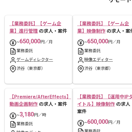
【業務委託】【ゲーム企
【業務委託】【ゲーム企
業】進行管理
の求人・案件
業】映像制作
の求人・案
650,000
650,000
~
円／月
~
円／月
業務委託
業務委託
ゲームディレクター
映像エディター
渋谷（東京都）
渋谷（東京都）
【Premiere/AfterEffects】
【業務委託】【運用中IP
動画企画制作
の求人・案件
イトル】映像制作
の求人
案件
3,180
~
円／時
600,000
~
円／月
業務委託
業務委託