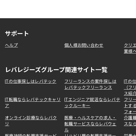
サポート
ヘルプ
個人様お問い合わせ
クリ
業様
レバレジーズグループ関連サイト一覧
ITの仕事探しはレバテック
フリーランスの案件探しは
ITの
レバテックフリーランス
（フ
ス紹
IT転職ならレバテックキャリ
ITエンジニア就活ならレバテ
フリ
ア
ックルーキー
トす
フォ
オンライン診療ならレバク
医療・ヘルスケアの求人・
介護
リ
転職サービスならレバウェ
スな
ル
医療技師の転職支援サービ
リハビリ職の転職支援サー
栄養