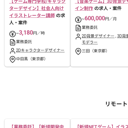
【ゲーム専門学校/キャラク
【音楽ゲーム】3D背景デ
ターデザイン】社会人向け
イン制作
の求人・案件
イラストレーター講師
の求
600,000
~
円／月
人・案件
業務委託
3,180
~
円／時
2D背景デザイナー
,
3D背
業務委託
モデラー
2Dキャラクターデザイナー
三田（東京都）
中目黒（東京都）
リモート
【業務委託】【新規開発中
【新規NFTゲーム】イラ