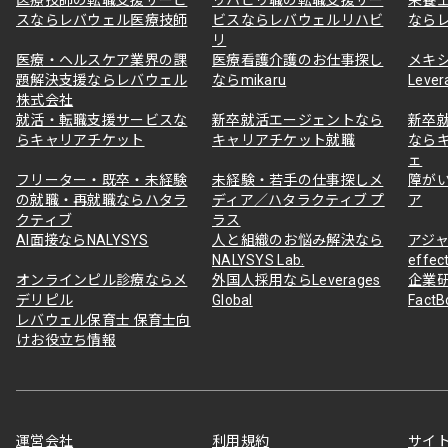
スならレバウェル医療技師
ビスならレバウェルリハビ
なら
リ
医療・ヘルスケア業界の課
医療看護介護のお仕事探し
メキ
題解決支援ならレバウェル
ならmikaru
Lever
株式会社
就活・転職支援サービスな
新卒就活エージェントなら
新卒
らキャリアチケット
キャリアチケット就職
なら
ェ
フリーター・既卒・未経験
未経験・若手の仕事探しメ
障が
の就職・再就職ならハタラ
ディア／ハタラクティブ プ
ア
クティブ
ラス
AI面接ならNALYSYS
人と組織のお悩み解決なら
アジャ
NALYSYS Lab.
effec
オンラインピル診療ならメ
外国人採用ならLeverages
企業
デリピル
Global
Fact
レバウェル保育士 保育士向
けお役立ち情報
運営会社
利用規約
サイ