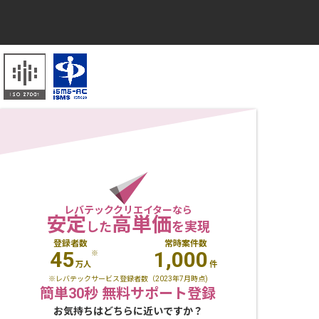
レバテッククリエイターなら
安定
高単価
した
を実現
登録者数
常時案件数
45
1,000
※
万人
件
※レバテックサービス登録者数（2023年7月時点)
簡単30秒 無料サポート登録
お気持ちはどちらに近いですか？