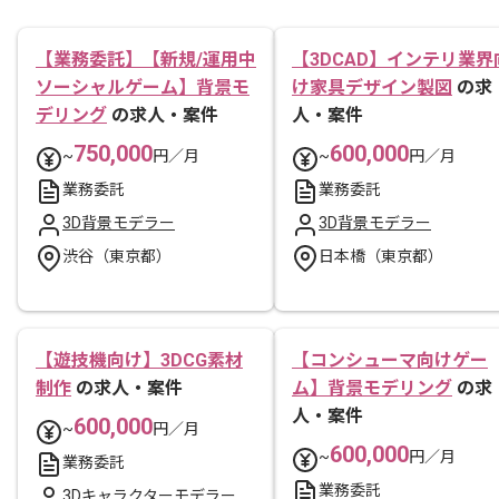
【業務委託】【新規/運用中
【3DCAD】インテリ業界
ソーシャルゲーム】背景モ
け家具デザイン製図
の求
デリング
の求人・案件
人・案件
750,000
600,000
~
円／月
~
円／月
業務委託
業務委託
3D背景モデラー
3D背景モデラー
渋谷（東京都）
日本橋（東京都）
【遊技機向け】3DCG素材
【コンシューマ向けゲー
制作
の求人・案件
ム】背景モデリング
の求
人・案件
600,000
~
円／月
600,000
~
円／月
業務委託
業務委託
3Dキャラクターモデラー