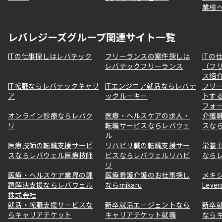
業様
レバレジーズグループ関連サイト一覧
ITの仕事探しはレバテック
フリーランスの案件探しは
ITの
レバテックフリーランス
（フ
ス紹
IT転職ならレバテックキャリ
ITエンジニア就活ならレバテ
フリ
ア
ックルーキー
トす
フォ
オンライン診療ならレバク
医療・ヘルスケアの求人・
介護
リ
転職サービスならレバウェ
スな
ル
医療技師の転職支援サービ
リハビリ職の転職支援サー
栄養
スならレバウェル医療技師
ビスならレバウェルリハビ
なら
リ
医療・ヘルスケア業界の課
医療看護介護のお仕事探し
メキ
題解決支援ならレバウェル
ならmikaru
Lever
株式会社
就活・転職支援サービスな
新卒就活エージェントなら
新卒
らキャリアチケット
キャリアチケット就職
なら