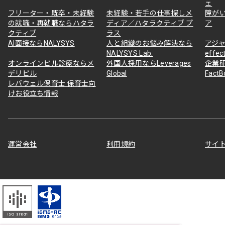
ェ
フリーター・既卒・未経験
未経験・若手の仕事探しメ
障が
の就職・再就職ならハタラ
ディア／ハタラクティブ プ
ア
クティブ
ラス
AI面接ならNALYSYS
人と組織のお悩み解決なら
アジャ
NALYSYS Lab.
effec
オンラインピル診療ならメ
外国人採用ならLeverages
企業
デリピル
Global
Fact
レバウェル保育士 保育士向
けお役立ち情報
運営会社
利用規約
サイ