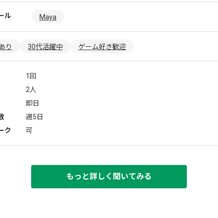
ール
Maya
あり
30代活躍中
ゲーム好き歓迎
1回
2人
即日
数
週5日
ーク
可
もっと詳しく聞いてみる