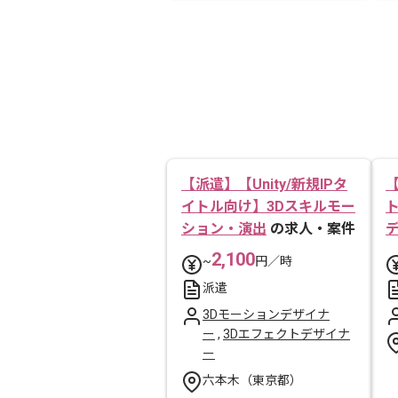
【派遣】【Unity/新規IPタ
イトル向け】3Dスキルモー
ション・演出
の求人・案件
2,100
~
円／時
派遣
3Dモーションデザイナ
ー
,
3Dエフェクトデザイナ
ー
六本木（東京都）