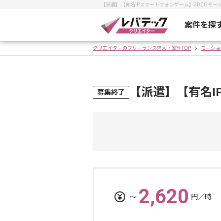
【派遣】【有名IPスマートフォンゲーム】3DCGモ
案件を探
クリエイターのフリーランス求人・案件TOP
モーショ
【派遣】【有名I
募集終了
2,620
〜
円／時