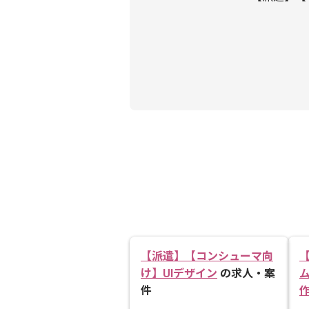
【派遣】【コンシューマ向
け】UIデザイン
の求人・案
件