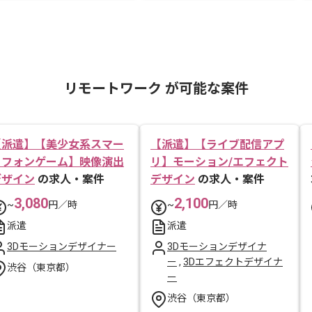
リモートワーク が可能な案件
【派遣】【美少女系スマー
【派遣】【ライブ配信アプ
トフォンゲーム】映像演出
リ】モーション/エフェクト
デザイン
の求人・案件
デザイン
の求人・案件
3,080
2,100
~
円／時
~
円／時
派遣
派遣
3Dモーションデザイナー
3Dモーションデザイナ
ー
,
3Dエフェクトデザイナ
渋谷（東京都）
ー
渋谷（東京都）