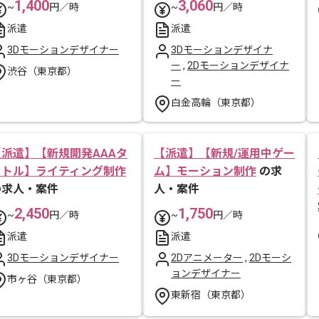
1,400
3,060
~
円／時
~
円／時
派遣
派遣
3Dモーションデザイナー
3Dモーションデザイナ
ー
,
2Dモーションデザイナ
渋谷（東京都）
ー
白金高輪（東京都）
【派遣】【新規開発AAAタ
【派遣】【新規/運用中ゲー
イトル】ライティング制作
ム】モーション制作
の求
の求人・案件
人・案件
2,450
1,750
~
円／時
~
円／時
派遣
派遣
3Dモーションデザイナー
2Dアニメーター
,
2Dモーシ
ョンデザイナー
市ヶ谷（東京都）
東新宿（東京都）