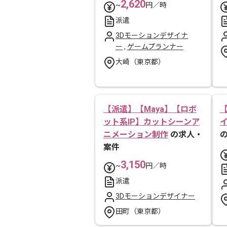
2,620
~
円／時
派遣
3Dモーションデザイナ
ー
,
ゲームプランナー
大崎（東京都）
【派遣】【Maya】【ロボ
ット系IP】カットシーンア
ニメーション制作
の求人・
案件
3,150
~
円／時
派遣
3Dモーションデザイナー
田町（東京都）