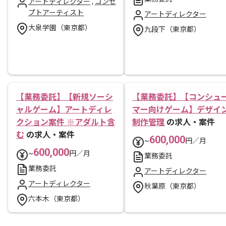
アートディレクター
,
コンセ
プトアーティスト
アートディレクター
大泉学園（東京都）
九段下（東京都）
【業務委託】【新規ソーシ
【業務委託】【コンシュ
ャルゲーム】アートディレ
マー向けゲーム】デザイ
クション案件 ※アダルト含
制作管理
の求人・案件
む
の求人・案件
600,000
~
円／月
600,000
~
円／月
業務委託
業務委託
アートディレクター
アートディレクター
秋葉原（東京都）
六本木（東京都）