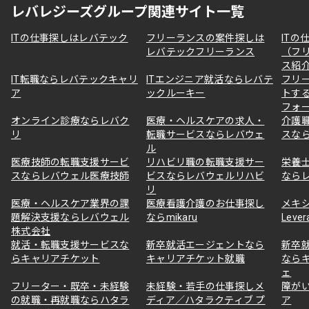
レバレジーズグループ関連サイト一覧
ITの仕事探しはレバテック
フリーランスの案件探しは
ITの
レバテックフリーランス
（フ
ス紹
IT転職ならレバテックキャリ
ITエンジニア就活ならレバテ
フリ
ア
ックルーキー
トす
フォ
オンライン診療ならレバク
医療・ヘルスケアの求人・
介護
リ
転職サービスならレバウェ
スな
ル
医療技師の転職支援サービ
リハビリ職の転職支援サー
栄養
スならレバウェル医療技師
ビスならレバウェルリハビ
なら
リ
医療・ヘルスケア業界の課
医療看護介護のお仕事探し
メキ
題解決支援ならレバウェル
ならmikaru
Lever
株式会社
就活・転職支援サービスな
新卒就活エージェントなら
新卒
らキャリアチケット
キャリアチケット就職
なら
ェ
フリーター・既卒・未経験
未経験・若手の仕事探しメ
障が
の就職・再就職ならハタラ
ディア／ハタラクティブ プ
ア