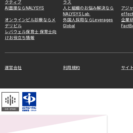
クティブ
ラス
AI面接ならNALYSYS
人と組織のお悩み解決なら
アジャ
NALYSYS Lab.
effec
オンラインピル診療ならメ
外国人採用ならLeverages
企業
デリピル
Global
Fact
レバウェル保育士 保育士向
けお役立ち情報
運営会社
利用規約
サイ