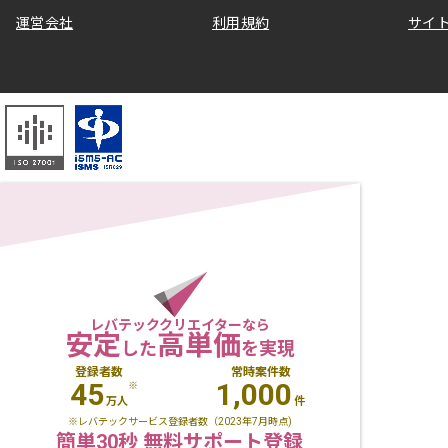
運営会社
利用規約
サイ
レバテッククリエイターなら
安定
高単価
した
を実現
登録者数
常時案件数
45
1,000
※
万人
件
※レバテックサービス登録者数（2023年7月時点)
簡単30秒 無料サポート登録