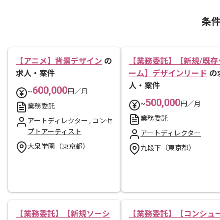
条
【アニメ】背景デザイン
の
【業務委託】【新規/既存
求人・案件
ーム】デザインリード
の
人・案件
600,000
~
円／月
500,000
~
円／月
業務委託
業務委託
アートディレクター
,
コンセ
プトアーティスト
アートディレクター
大泉学園（東京都）
九段下（東京都）
【業務委託】【新規ソーシ
【業務委託】【コンシュ