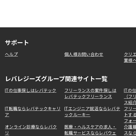
サポート
ヘルプ
個人様お問い合わせ
クリ
業様
レバレジーズグループ関連サイト一覧
ITの仕事探しはレバテック
フリーランスの案件探しは
ITの
レバテックフリーランス
（フ
ス紹
IT転職ならレバテックキャリ
ITエンジニア就活ならレバテ
フリ
ア
ックルーキー
トす
フォ
オンライン診療ならレバク
医療・ヘルスケアの求人・
介護
リ
転職サービスならレバウェ
スな