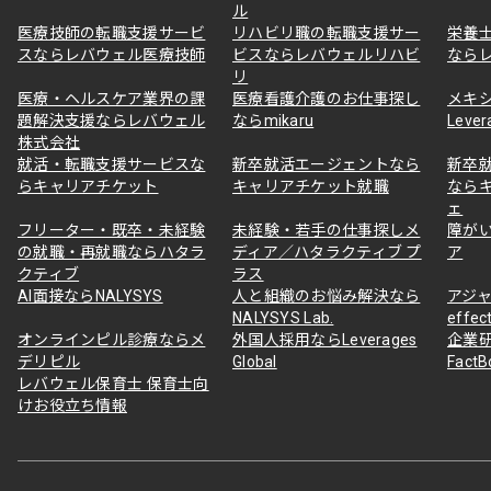
ル
医療技師の転職支援サービ
リハビリ職の転職支援サー
栄養
スならレバウェル医療技師
ビスならレバウェルリハビ
なら
リ
医療・ヘルスケア業界の課
医療看護介護のお仕事探し
メキ
題解決支援ならレバウェル
ならmikaru
Lever
株式会社
就活・転職支援サービスな
新卒就活エージェントなら
新卒
らキャリアチケット
キャリアチケット就職
なら
ェ
フリーター・既卒・未経験
未経験・若手の仕事探しメ
障が
の就職・再就職ならハタラ
ディア／ハタラクティブ プ
ア
クティブ
ラス
AI面接ならNALYSYS
人と組織のお悩み解決なら
アジャ
NALYSYS Lab.
effec
オンラインピル診療ならメ
外国人採用ならLeverages
企業
デリピル
Global
Fact
レバウェル保育士 保育士向
けお役立ち情報