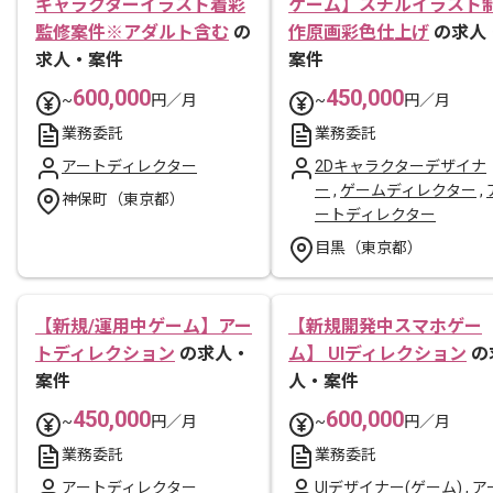
キャラクターイラスト着彩
ゲーム】スチルイラスト
監修案件※アダルト含む
の
作原画彩色仕上げ
の求人
求人・案件
案件
600,000
450,000
~
円／月
~
円／月
業務委託
業務委託
アートディレクター
2Dキャラクターデザイナ
ー
,
ゲームディレクター
,
神保町（東京都）
ートディレクター
目黒（東京都）
【新規/運用中ゲーム】アー
【新規開発中スマホゲー
トディレクション
の求人・
ム】 UIディレクション
の
案件
人・案件
450,000
600,000
~
円／月
~
円／月
業務委託
業務委託
アートディレクター
UIデザイナー(ゲーム)
,
ア