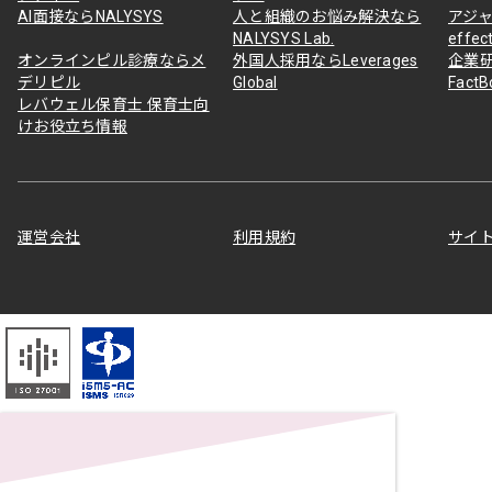
AI面接ならNALYSYS
人と組織のお悩み解決なら
アジャ
NALYSYS Lab.
effec
オンラインピル診療ならメ
外国人採用ならLeverages
企業
デリピル
Global
Fact
レバウェル保育士 保育士向
けお役立ち情報
運営会社
利用規約
サイ