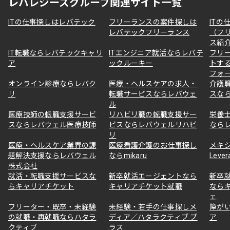
レバレジーズグループ関連サイト一覧
ITの仕事探しはレバテック
フリーランスの案件探しは
ITの
レバテックフリーランス
（フ
ス紹
IT転職ならレバテックキャリ
ITエンジニア就活ならレバテ
フリ
ア
ックルーキー
トす
フォ
オンライン診療ならレバク
医療・ヘルスケアの求人・
介護
リ
転職サービスならレバウェ
スな
ル
医療技師の転職支援サービ
リハビリ職の転職支援サー
栄養
スならレバウェル医療技師
ビスならレバウェルリハビ
なら
リ
医療・ヘルスケア業界の課
医療看護介護のお仕事探し
メキ
題解決支援ならレバウェル
ならmikaru
Lever
株式会社
就活・転職支援サービスな
新卒就活エージェントなら
新卒
らキャリアチケット
キャリアチケット就職
なら
ェ
フリーター・既卒・未経験
未経験・若手の仕事探しメ
障が
の就職・再就職ならハタラ
ディア／ハタラクティブ プ
ア
クティブ
ラス