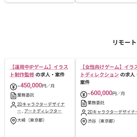
リモート
【運用中IPゲーム】イラス
【女性向けゲーム】イラ
ト制作監修
の求人・案件
トディレクション
の求人
案件
450,000
~
円／月
600,000
~
円／月
業務委託
業務委託
2Dキャラクターデザイナ
ー
,
アートディレクター
2Dキャラクターデザイナ
大崎（東京都）
渋谷（東京都）