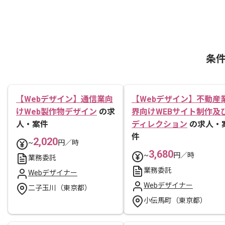
条
【Webデザイン】通信業向
【Webデザイン】不動産
けWeb製作物デザイン
の求
界向けWEBサイト制作及
人・案件
ディレクション
の求人・
件
2,020
~
円／時
3,680
~
円／時
業務委託
業務委託
Webデザイナー
Webデザイナー
二子玉川（東京都）
小伝馬町（東京都）