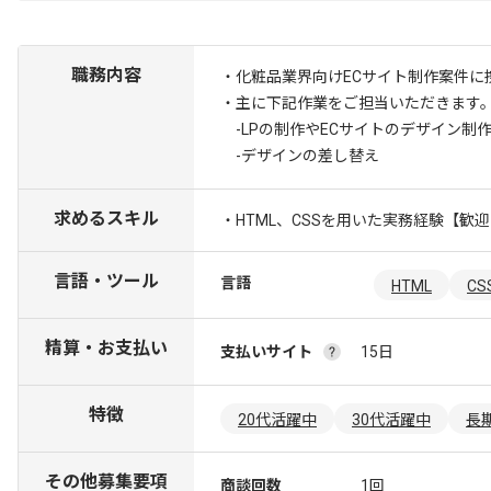
職務内容
・化粧品業界向けECサイト制作案件に
・主に下記作業をご担当いただきます
-LPの制作やECサイトのデザイン制
-デザインの差し替え
求めるスキル
・HTML、CSSを用いた実務経験
【歓迎
言語・ツール
言語
HTML
CS
精算・お支払い
支払いサイト
15日
特徴
20代活躍中
30代活躍中
長
その他募集要項
商談回数
1回