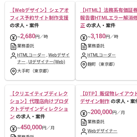
【Webデザイン】シェアオ
【HTML】法務系有価証
フィス予約サイト制作支援
報告書HTMLエラー解消
の求人・案件
正
の求人・案件
2,680
3,180
~
円／時
~
円／時
業務委託
業務委託
HTMLコーダー
,
Webデザイ
HTMLコーダー
ナー
,
UIデザイナー(Web)
麹町（東京都）
大手町（東京都）
【クリエイティブディレク
【DTP】販促物レイアウ
ション】代理店向けプロダ
デザイン制作
の求人・案
クトデザインディレクショ
200,000
~
円／月
ン
の求人・案件
業務委託
450,000
~
円／月
Webデザイナー
業務委託