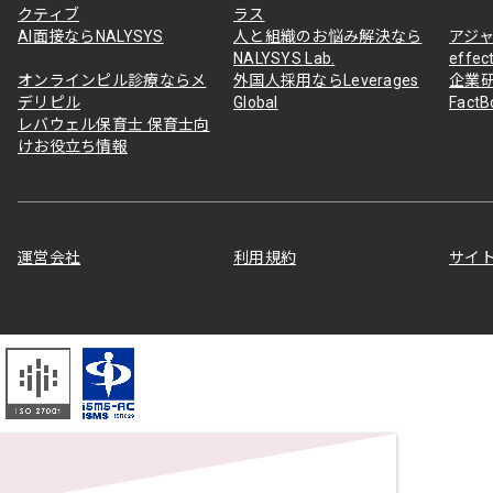
クティブ
ラス
AI面接ならNALYSYS
人と組織のお悩み解決なら
アジャ
NALYSYS Lab.
effec
オンラインピル診療ならメ
外国人採用ならLeverages
企業
デリピル
Global
Fact
レバウェル保育士 保育士向
けお役立ち情報
運営会社
利用規約
サイ