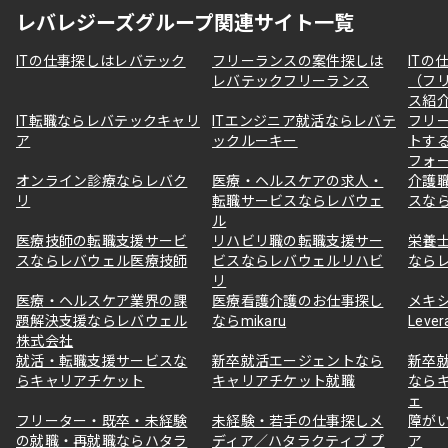
レバレジーズグループ関連サイト一覧
ITの仕事探しはレバテック
フリーランスの案件探しは
ITの
レバテックフリーランス
（フ
ス紹
IT転職ならレバテックキャリ
ITエンジニア就活ならレバテ
フリ
ア
ックルーキー
トす
フォ
オンライン診療ならレバク
医療・ヘルスケアの求人・
介護
リ
転職サービスならレバウェ
スな
ル
医療技師の転職支援サービ
リハビリ職の転職支援サー
栄養
スならレバウェル医療技師
ビスならレバウェルリハビ
なら
リ
医療・ヘルスケア業界の課
医療看護介護のお仕事探し
メキ
題解決支援ならレバウェル
ならmikaru
Lever
株式会社
就活・転職支援サービスな
新卒就活エージェントなら
新卒
らキャリアチケット
キャリアチケット就職
なら
ェ
フリーター・既卒・未経験
未経験・若手の仕事探しメ
障が
の就職・再就職ならハタラ
ディア／ハタラクティブ プ
ア