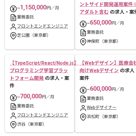
ントサイド開発運用案件
1,150,000
~
円／月
アダルト含む
の求人・案
業務委託
650,000
~
円／月
フロントエンドエンジニア
業務委託
芝公園（東京都）
神保町（東京都）
【TypeScript/React/Node.js】
【Webデザイン】医療会
プログラミング学習プラッ
向けWebデザイン
の求人
トフォーム開発
の求人・案
案件
件
600,000
~
円／月
700,000
~
円／月
業務委託
業務委託
Webデザイナー
フロントエンドエンジニア
浜松町（東京都）
渋谷（東京都）