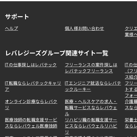
サポート
ヘルプ
個人様お問い合わせ
クリ
業様
レバレジーズグループ関連サイト一覧
ITの仕事探しはレバテック
フリーランスの案件探しは
ITの
レバテックフリーランス
（フ
ス紹
IT転職ならレバテックキャリ
ITエンジニア就活ならレバテ
フリ
ア
ックルーキー
トす
フォ
オンライン診療ならレバク
医療・ヘルスケアの求人・
介護
リ
転職サービスならレバウェ
スな
ル
医療技師の転職支援サービ
リハビリ職の転職支援サー
栄養
スならレバウェル医療技師
ビスならレバウェルリハビ
なら
リ