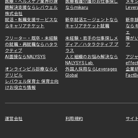
医療・ヘルスケア業界の課
医療看護介護のお仕事探し
メキ
題解決支援ならレバウェル
ならmikaru
Lever
株式会社
就活・転職支援サービスな
新卒就活エージェントなら
新卒
らキャリアチケット
キャリアチケット就職
なら
ェ
フリーター・既卒・未経験
未経験・若手の仕事探しメ
障が
の就職・再就職ならハタラ
ディア／ハタラクティブ プ
ア
クティブ
ラス
AI面接ならNALYSYS
人と組織のお悩み解決なら
アジャ
NALYSYS Lab.
effec
オンラインピル診療ならメ
外国人採用ならLeverages
企業
デリピル
Global
Fact
レバウェル保育士 保育士向
けお役立ち情報
運営会社
利用規約
サイ