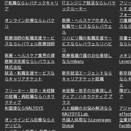
IT転職ならレバテックキャリ
ITエンジニア就活ならレバテ
フリ
ア
ックルーキー
トす
フォ
オンライン診療ならレバク
医療・ヘルスケアの求人・
介護
リ
転職サービスならレバウェ
スな
ル
医療技師の転職支援サービ
リハビリ職の転職支援サー
栄養
スならレバウェル医療技師
ビスならレバウェルリハビ
なら
リ
医療・ヘルスケア業界の課
医療看護介護のお仕事探し
メキ
題解決支援ならレバウェル
ならmikaru
Lever
株式会社
就活・転職支援サービスな
新卒就活エージェントなら
新卒
らキャリアチケット
キャリアチケット就職
なら
ェ
フリーター・既卒・未経験
未経験・若手の仕事探しメ
障が
の就職・再就職ならハタラ
ディア／ハタラクティブ プ
ア
クティブ
ラス
AI面接ならNALYSYS
人と組織のお悩み解決なら
アジャ
NALYSYS Lab.
effec
オンラインピル診療ならメ
外国人採用ならLeverages
企業
デリピル
Global
Fact