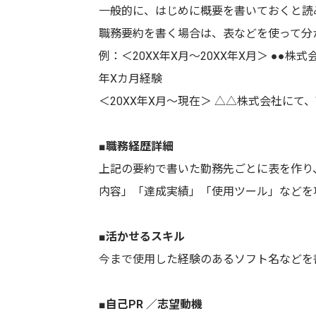
一般的に、はじめに概要を書いておくと読
職務要約を書く場合は、表などを使って分
例：＜20XX年X月～20XX年X月＞ ●●
年Xカ月経験
＜20XX年X月～現在＞ △△株式会社にて、
■職務経歴詳細
上記の要約で書いた勤務先ごとに表を作り
内容」「達成実績」「使用ツール」などを
■活かせるスキル
今まで使用した経験のあるソフト名などを
■自己PR ／志望動機