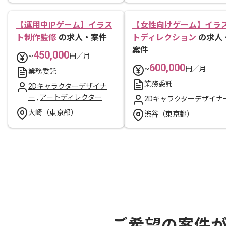
【運用中IPゲーム】イラス
【女性向けゲーム】イラ
ト制作監修
の求人・案件
トディレクション
の求人
案件
450,000
~
円／月
600,000
~
円／月
業務委託
業務委託
2Dキャラクターデザイナ
ー
,
アートディレクター
2Dキャラクターデザイナ
大崎（東京都）
渋谷（東京都）
ご希望の案件