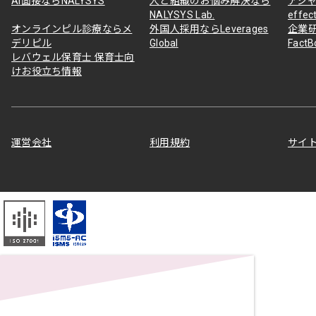
AI面接ならNALYSYS
人と組織のお悩み解決なら
アジャ
NALYSYS Lab.
effec
オンラインピル診療ならメ
外国人採用ならLeverages
企業
デリピル
Global
Fact
レバウェル保育士 保育士向
けお役立ち情報
運営会社
利用規約
サイ