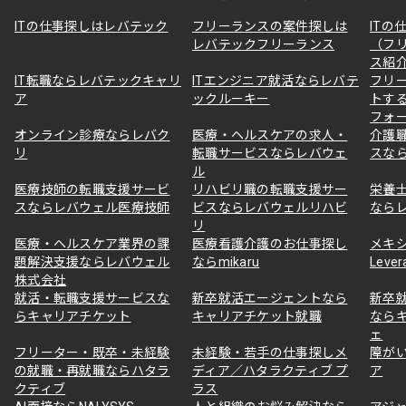
ITの仕事探しはレバテック
フリーランスの案件探しは
ITの
レバテックフリーランス
（フ
ス紹
IT転職ならレバテックキャリ
ITエンジニア就活ならレバテ
フリ
ア
ックルーキー
トす
フォ
オンライン診療ならレバク
医療・ヘルスケアの求人・
介護
リ
転職サービスならレバウェ
スな
ル
医療技師の転職支援サービ
リハビリ職の転職支援サー
栄養
スならレバウェル医療技師
ビスならレバウェルリハビ
なら
リ
医療・ヘルスケア業界の課
医療看護介護のお仕事探し
メキ
題解決支援ならレバウェル
ならmikaru
Lever
株式会社
就活・転職支援サービスな
新卒就活エージェントなら
新卒
らキャリアチケット
キャリアチケット就職
なら
ェ
フリーター・既卒・未経験
未経験・若手の仕事探しメ
障が
の就職・再就職ならハタラ
ディア／ハタラクティブ プ
ア
クティブ
ラス