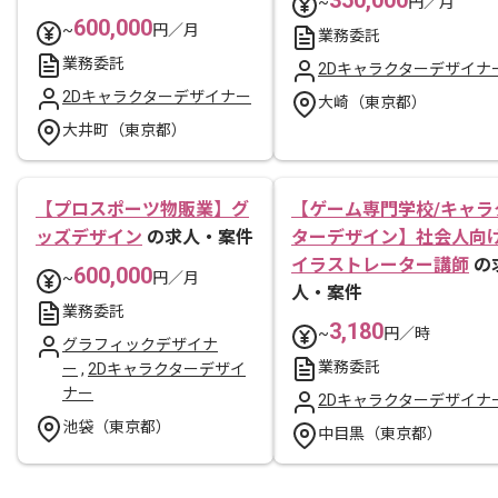
~
円／月
600,000
~
円／月
業務委託
業務委託
2Dキャラクターデザイナ
2Dキャラクターデザイナー
大崎（東京都）
大井町（東京都）
【プロスポーツ物販業】グ
【ゲーム専門学校/キャラ
ッズデザイン
の求人・案件
ターデザイン】社会人向
イラストレーター講師
の
600,000
~
円／月
人・案件
業務委託
3,180
~
円／時
グラフィックデザイナ
業務委託
ー
,
2Dキャラクターデザイ
ナー
2Dキャラクターデザイナ
池袋（東京都）
中目黒（東京都）