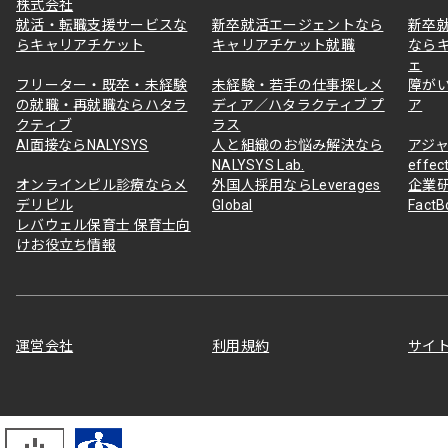
株式会社
就活・転職支援サービスな
新卒就活エージェントなら
新卒
らキャリアチケット
キャリアチケット就職
なら
ェ
フリーター・既卒・未経験
未経験・若手の仕事探しメ
障が
の就職・再就職ならハタラ
ディア／ハタラクティブ プ
ア
クティブ
ラス
AI面接ならNALYSYS
人と組織のお悩み解決なら
アジャ
NALYSYS Lab.
effec
オンラインピル診療ならメ
外国人採用ならLeverages
企業
デリピル
Global
Fact
レバウェル保育士 保育士向
けお役立ち情報
運営会社
利用規約
サイ