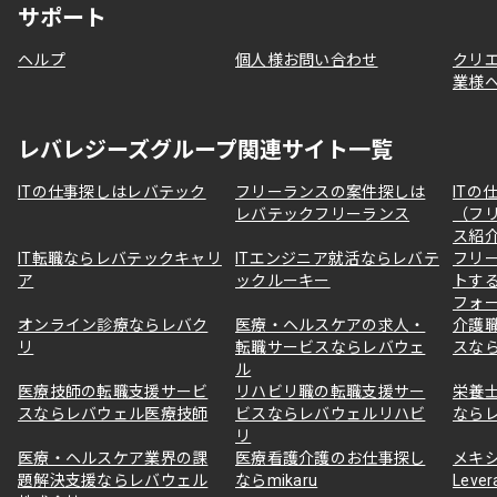
サポート
ヘルプ
個人様お問い合わせ
クリ
業様
レバレジーズグループ関連サイト一覧
ITの仕事探しはレバテック
フリーランスの案件探しは
ITの
レバテックフリーランス
（フ
ス紹
IT転職ならレバテックキャリ
ITエンジニア就活ならレバテ
フリ
ア
ックルーキー
トす
フォ
オンライン診療ならレバク
医療・ヘルスケアの求人・
介護
リ
転職サービスならレバウェ
スな
ル
医療技師の転職支援サービ
リハビリ職の転職支援サー
栄養
スならレバウェル医療技師
ビスならレバウェルリハビ
なら
リ
医療・ヘルスケア業界の課
医療看護介護のお仕事探し
メキ
題解決支援ならレバウェル
ならmikaru
Lever