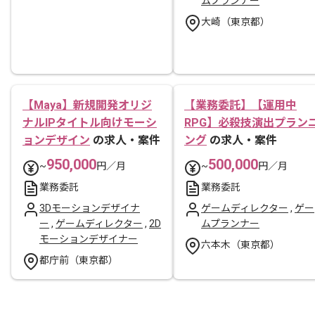
ムプランナー
大崎（東京都）
【Maya】新規開発オリジ
【業務委託】【運用中
ナルIPタイトル向けモーシ
RPG】必殺技演出プラン
ョンデザイン
の求人・案件
ング
の求人・案件
950,000
500,000
~
円／月
~
円／月
業務委託
業務委託
3Dモーションデザイナ
ゲームディレクター
,
ゲー
ー
,
ゲームディレクター
,
2D
ムプランナー
モーションデザイナー
六本木（東京都）
都庁前（東京都）